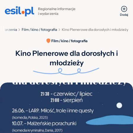
Regionalne informacje
i wydarzenia
Dodaj
ydarzenia
Film / kino / fotografia
Kino Plenerowe dla dorosłych i młodzieży
Film / kino / fotografia
Kino Plenerowe dla dorosłych i
młodzieży