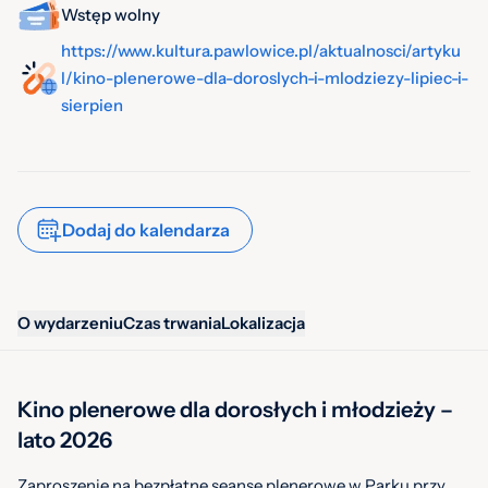
Wstęp wolny
https://www.kultura.pawlowice.pl/aktualnosci/artyku
l/kino-plenerowe-dla-doroslych-i-mlodziezy-lipiec-i-
sierpien
Dodaj do kalendarza
O wydarzeniu
Czas trwania
Lokalizacja
Kino plenerowe dla dorosłych i młodzieży –
lato 2026
Zaproszenie na bezpłatne seanse plenerowe w Parku przy