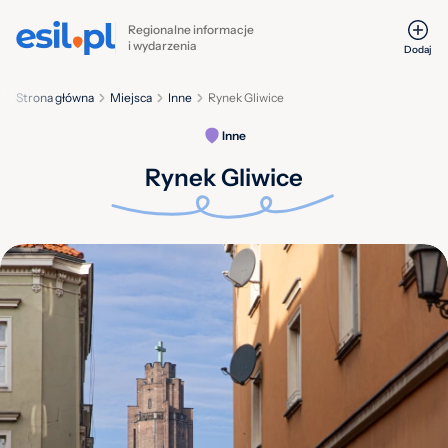
Regionalne informacje
i wydarzenia
Dodaj
Strona główna
Miejsca
Inne
Rynek Gliwice
Inne
Rynek Gliwice