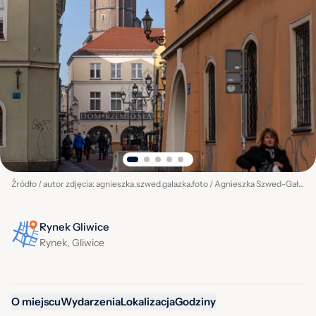
Źródło / autor zdjęcia: agnieszka.szwed.galazka.foto / Agnieszka Szwed-Gałązka
Rynek Gliwice
Rynek, Gliwice
O miejscu
Wydarzenia
Lokalizacja
Godziny