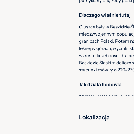
pomyślany tak, żeby ptak
Dlaczego właśnie tutaj
Głuszce były w Beskidzie Ś
międzywojennym populacja 
granicach Polski. Potem na
leśnej w górach, wycinki st
wzrostu liczebności drapi
Beskidzie Śląskim doliczon
szacunki mówiły o 220–27
Jak działa hodowla
Kluczowy jest pomysł, że w
się rozwijają, stopniowo p
naturalne i dopasowane d
Lokalizacja
Młode od początku uczy si
temu, że przebywają w wol