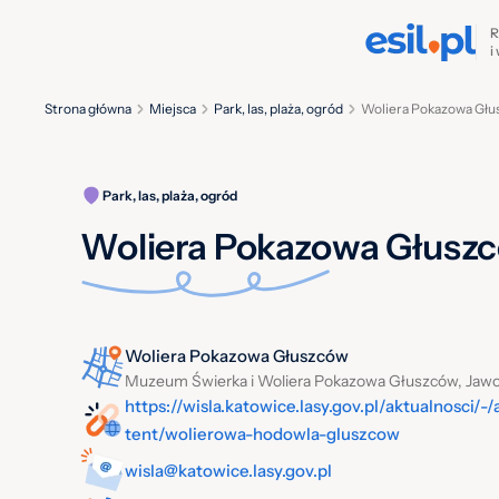
R
i
Strona główna
Miejsca
Park, las, plaża, ogród
Woliera Pokazowa Głu
Park, las, plaża, ogród
Woliera Pokazowa Głusz
Woliera Pokazowa Głuszców
Muzeum Świerka i Woliera Pokazowa Głuszców, Jaw
https://wisla.katowice.lasy.gov.pl/aktualnosci/
tent/wolierowa-hodowla-gluszcow
wisla@katowice.lasy.gov.pl