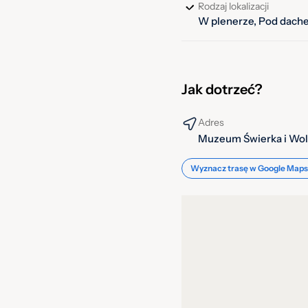
Rodzaj lokalizacji
W plenerze, Pod dach
Karmienie jak w lesie
Żywienie jest sezonowe i mo
bogatsza (pączki, kwiaty, 
wysokobiałkowy pokarm zwi
Jak dotrzeć?
wypuszczeniu umiały się s
Adres
Wypuszczanie na wolność
Muzeum Świerka i Wol
Młode głuszce we wrześniu 
Wyznacz trasę w Google Maps
wypuszczenia, gdzie przeb
2002 roku do środowiska 
Jeśli chcesz zobaczyć g
Dla odwiedzających powst
(Wyrchczadeczce, gmina Is
weneckie, czyli tak, by czł
płoszone.