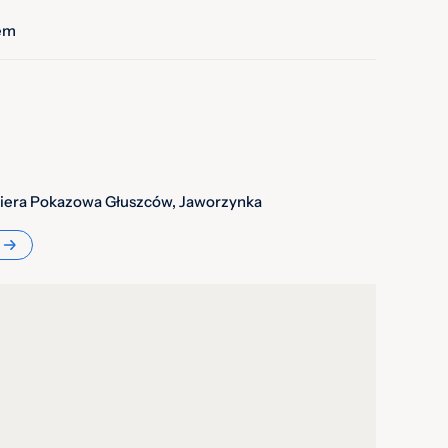
em
żliwie „leśne”: zimą dominuje igliwie, latem dieta jest
borówki, elementy runa) i uzupełniana o
erzęcy, np. mrówki. Chodzi o to, żeby ptaki po
amodzielnie odżywiać.
 i skala
iera Pokazowa Głuszców, Jaworzynka
trafiają do wolier adaptacyjnych w pobliżu miejsca
ywają około miesiąca, a potem są wypuszczane. Od
naturalnego wypuszczono 550 ptaków.
łuszce bez stresowania ptaków
ała Woliera Pokazowa w Jaworzynce
tebna). Można tam podglądać ptaki przez lustra
owiek widział wnętrze, a głuszce nie były niepotrzebnie