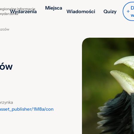
Miejsca
D
egionalne informacje
Wydarzenia
Wiadomości
Quizy
 wydarzenia
w
szców
ców
orzynka
-/asset_publisher/1M8a/con