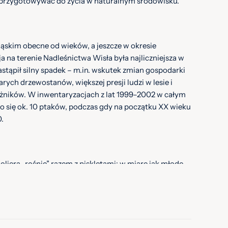
i przygotowywać do życia w naturalnym środowisku.
ląskim obecne od wieków, a jeszcze w okresie
na terenie Nadleśnictwa Wisła była najliczniejsza w
stąpił silny spadek – m.in. wskutek zmian gospodarki
arych drzewostanów, większej presji ludzi w lesie i
eżników. W inwentaryzacjach z lat 1999–2002 w całym
o się ok. 10 ptaków, podczas gdy na początku XX wieku
0.
oliera „rośnie” razem z pisklętami: w miarę jak młode
owiększa się ich wybieg, żeby warunki były możliwie
o wieku.
ę zachowań potrzebnych na wolności – m.in. dzięki
ierze i na wybiegu razem z matkami.