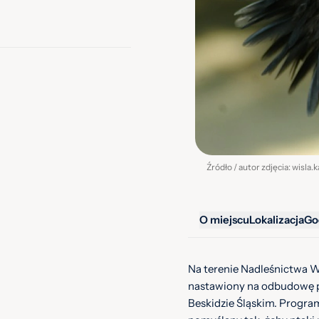
Źródło / autor zdjęcia: wisla.
O miejscu
Lokalizacja
Go
Na terenie Nadleśnictwa W
nastawiony na odbudowę p
Beskidzie Śląskim. Progra