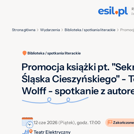
R
i
Strona główna
Wydarzenia
Biblioteka / spotkania literackie
Promocja
Biblioteka / spotkania literackie
Promocja książki pt. "Sek
Śląska Cieszyńskiego" -
Wolff - spotkanie z auto
12 cze 2026
(Piątek)
, godz. 17:00
Zakończone
Teatr Elektryczny