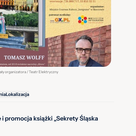
iały organizatora / Teatr Elektryczny
nia
Lokalizacja
 i promocja książki „Sekrety Śląska