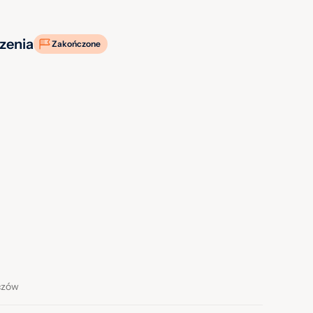
zenia
Zakończone
czów