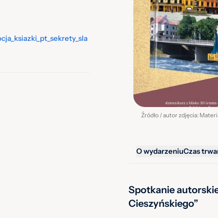
ja_ksiazki_pt_sekrety_sla
Źródło / autor zdjęcia: Mater
O wydarzeniu
Czas trwa
Spotkanie autorskie
Cieszyńskiego”