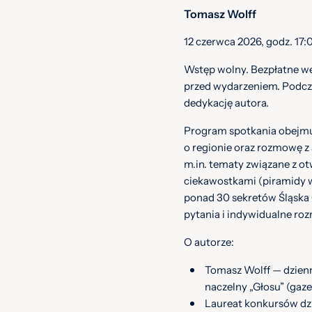
Tomasz Wolff
12 czerwca 2026, godz. 17:0
Wstęp wolny. Bezpłatne we
przed wydarzeniem. Podcza
dedykację autora.
Program spotkania obejmuj
o regionie oraz rozmowę z
m.in. tematy związane z o
ciekawostkami (piramidy w
ponad 30 sekretów Śląska 
pytania i indywidualne ro
O autorze:
Tomasz Wolff — dzienn
naczelny „Głosu” (gaz
Laureat konkursów dzi