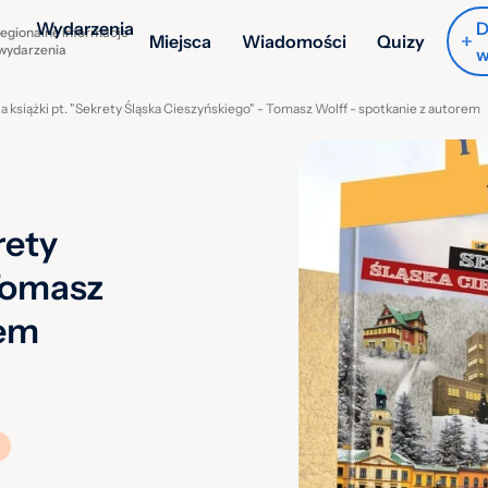
Wydarzenia
D
egionalne informacje
Miejsca
Wiadomości
Quizy
 wydarzenia
w
 książki pt. "Sekrety Śląska Cieszyńskiego" - Tomasz Wolff - spotkanie z autorem
rety
 Tomasz
rem