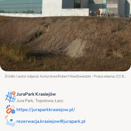
Źródło / autor zdjęcia: Autorstwa Robert Niedźwiedzki - Praca własna, CC BY-SA 3.0, https://commons.wikimedia.org/w/index.php?curid=9545801
JuraPark Krasiejów
Jura Park, Topolowa, Łazy
https://juraparkkrasiejow.pl/
rezerwacja.krasiejow@jurapark.pl