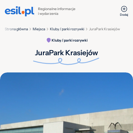
Regionalne informacje
i wydarzenia
Dodaj
Strona główna
Miejsca
Kluby / parki rozrywki
JuraPark Krasiejów
Kluby / parki rozrywki
JuraPark Krasiejów