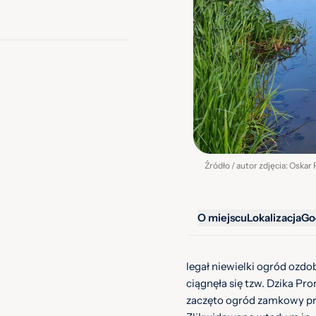
Źródło / autor zdjęcia: Oskar
O miejscu
Lokalizacja
Go
legał niewielki ogród ozd
ciągnęła się tzw. Dzika P
zaczęto ogród zamkowy prz