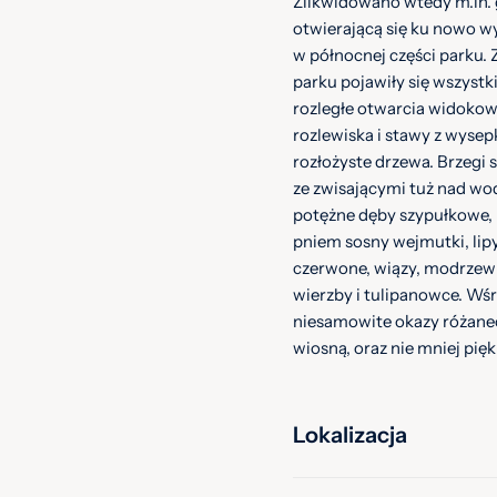
Zlikwidowano wtedy m.in. g
otwierającą się ku nowo 
w północnej części parku.
parku pojawiły się wszystk
rozległe otwarcia widokow
rozlewiska i stawy z wysep
rozłożyste drzewa. Brzegi
ze zwisającymi tuż nad wod
potężne dęby szypułkowe, 
pniem sosny wejmutki, lipy 
czerwone, wiązy, modrzewie,
wierzby i tulipanowce. Wś
niesamowite okazy różane
wiosną, oraz nie mniej pięk
Lokalizacja