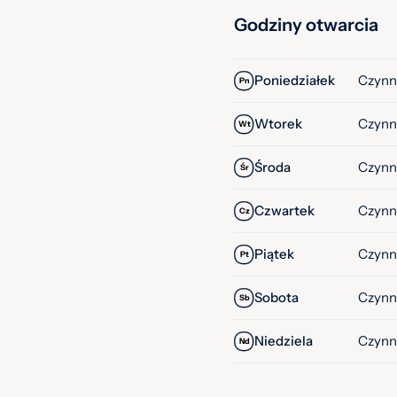
Godziny otwarcia
Poniedziałek
Czynn
Pn
Wtorek
Czynn
Wt
Środa
Czynn
Śr
Czwartek
Czynn
Cz
Piątek
Czynn
Pt
Sobota
Czynn
Sb
Niedziela
Czynn
Nd