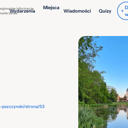
Miejsca
D
egionalne informacje
Wydarzenia
Wiadomości
Quizy
 wydarzenia
w
k-pszczynski/strona/53