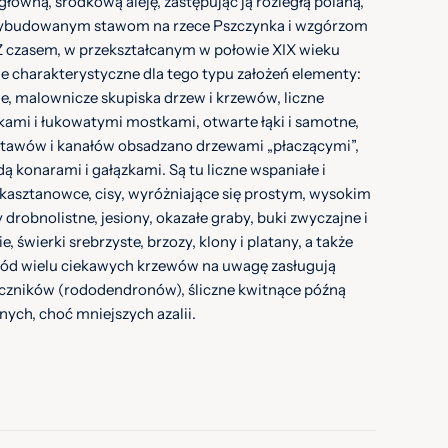
łówną, środkową aleję, zastępując ją rozległą polaną,
wybudowanym stawom na rzece Pszczynka i wzgórzom
 Z czasem, w przekształcanym w połowie XIX wieku
ie charakterystyczne dla tego typu założeń elementy:
e, malownicze skupiska drzew i krzewów, liczne
kami i łukowatymi mostkami, otwarte łąki i samotne,
 stawów i kanałów obsadzano drzewami „płaczącymi”,
ą konarami i gałązkami. Są tu liczne wspaniałe i
kasztanowce, cisy, wyróżniające się prostym, wysokim
drobnolistne, jesiony, okazałe graby, buki zwyczajne i
 świerki srebrzyste, brzozy, klony i platany, a także
ród wielu ciekawych krzewów na uwagę zasługują
czników (rododendronów), śliczne kwitnące późną
nych, choć mniejszych azalii.