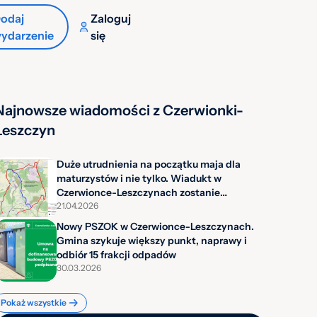
odaj
Zaloguj
ydarzenie
się
Najnowsze wiadomości z Czerwionki-
Leszczyn
Duże utrudnienia na początku maja dla
maturzystów i nie tylko. Wiadukt w
Czerwionce-Leszczynach zostanie
zamknięty.
21.04.2026
Nowy PSZOK w Czerwionce-Leszczynach.
Gmina szykuje większy punkt, naprawy i
odbiór 15 frakcji odpadów
30.03.2026
Pokaż wszystkie