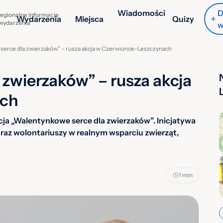
Wiadomości
D
egionalne informacje
Wydarzenia
Miejsca
Quizy
 wydarzenia
w
serce dla zwierzaków” – rusza akcja w Czerwionce-Leszczynach
zwierzaków” – rusza akcja
ach
ja „Walentynkowe serce dla zwierzaków”. Inicjatywa
raz wolontariuszy w realnym wsparciu zwierząt,
1 min