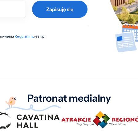
Zapisuję się
anowienia
Regulaminu
esil.pl
Patronat medialny