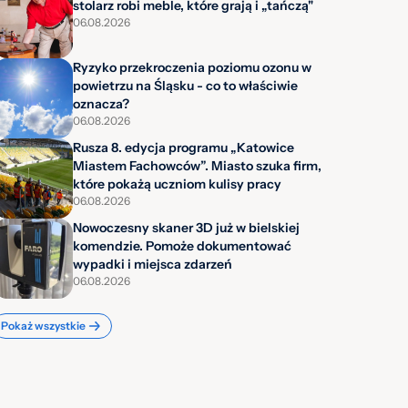
stolarz robi meble, które grają i „tańczą"
06.08.2026
Ryzyko przekroczenia poziomu ozonu w
powietrzu na Śląsku - co to właściwie
oznacza?
06.08.2026
Rusza 8. edycja programu „Katowice
Miastem Fachowców”. Miasto szuka firm,
które pokażą uczniom kulisy pracy
06.08.2026
Nowoczesny skaner 3D już w bielskiej
komendzie. Pomoże dokumentować
wypadki i miejsca zdarzeń
06.08.2026
Pokaż wszystkie