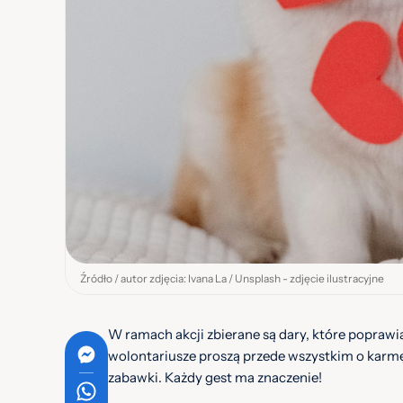
Źródło / autor zdjęcia: Ivana La / Unsplash - zdjęcie ilustracyjne
W ramach akcji zbierane są dary, które poprawią
wolontariusze proszą przede wszystkim o karmę
zabawki. Każdy gest ma znaczenie!