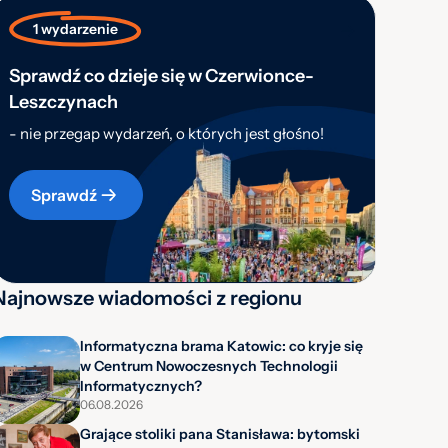
1 wydarzenie
Sprawdź co dzieje się w Czerwionce-
Leszczynach
- nie przegap wydarzeń, o których jest głośno!
Sprawdź
Najnowsze wiadomości z regionu
Informatyczna brama Katowic: co kryje się
w Centrum Nowoczesnych Technologii
Informatycznych?
06.08.2026
Grające stoliki pana Stanisława: bytomski