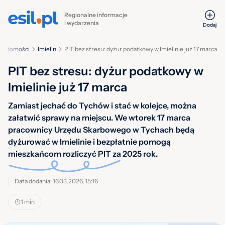
Regionalne informacje
i wydarzenia
Dodaj
iadomości
Imielin
PIT bez stresu: dyżur podatkowy w Imielinie już 17 marca
PIT bez stresu: dyżur podatkowy w
Imielinie już 17 marca
Zamiast jechać do Tychów i stać w kolejce, można
załatwić sprawy na miejscu. We wtorek 17 marca
pracownicy Urzędu Skarbowego w Tychach będą
dyżurować w Imielinie i bezpłatnie pomogą
mieszkańcom rozliczyć PIT za 2025 rok.
Data dodania: 16.03.2026, 15:16
1 min