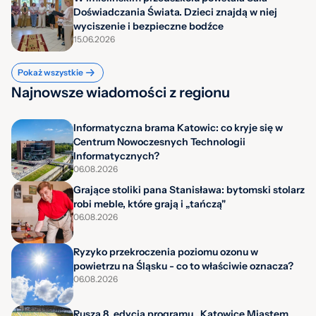
Doświadczania Świata. Dzieci znajdą w niej
wyciszenie i bezpieczne bodźce
15.06.2026
Pokaż wszystkie
Najnowsze wiadomości z regionu
Informatyczna brama Katowic: co kryje się w
Centrum Nowoczesnych Technologii
Informatycznych?
06.08.2026
Grające stoliki pana Stanisława: bytomski stolarz
robi meble, które grają i „tańczą"
06.08.2026
Ryzyko przekroczenia poziomu ozonu w
powietrzu na Śląsku - co to właściwie oznacza?
06.08.2026
Rusza 8. edycja programu „Katowice Miastem