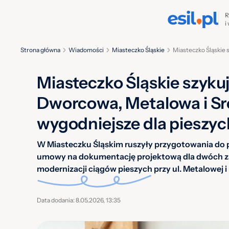
R
i
Strona główna
Wiadomości
Miasteczko Śląskie
Miasteczko Śląskie 
Miasteczko Śląskie szyku
Dworcowa, Metalowa i Sr
wygodniejsze dla pieszyc
W Miasteczku Śląskim ruszyły przygotowania do pr
umowy na dokumentację projektową dla dwóch za
modernizacji ciągów pieszych przy ul. Metalowej i u
Data dodania: 8.05.2026, 13:35