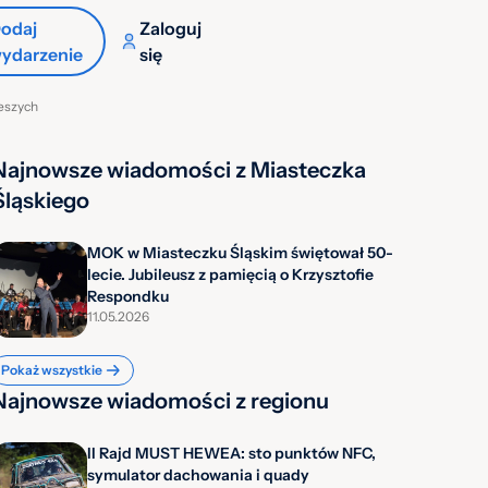
odaj
Zaloguj
ydarzenie
się
ieszych
Najnowsze wiadomości z Miasteczka
Śląskiego
MOK w Miasteczku Śląskim świętował 50-
lecie. Jubileusz z pamięcią o Krzysztofie
Respondku
11.05.2026
Pokaż wszystkie
Najnowsze wiadomości z regionu
II Rajd MUST HEWEA: sto punktów NFC,
symulator dachowania i quady