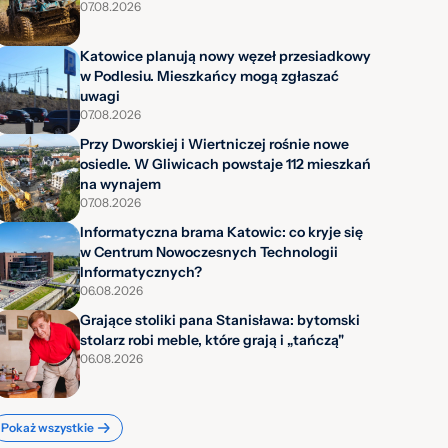
07.08.2026
Katowice planują nowy węzeł przesiadkowy
w Podlesiu. Mieszkańcy mogą zgłaszać
uwagi
07.08.2026
Przy Dworskiej i Wiertniczej rośnie nowe
osiedle. W Gliwicach powstaje 112 mieszkań
na wynajem
07.08.2026
Informatyczna brama Katowic: co kryje się
w Centrum Nowoczesnych Technologii
Informatycznych?
06.08.2026
Grające stoliki pana Stanisława: bytomski
stolarz robi meble, które grają i „tańczą"
06.08.2026
Pokaż wszystkie