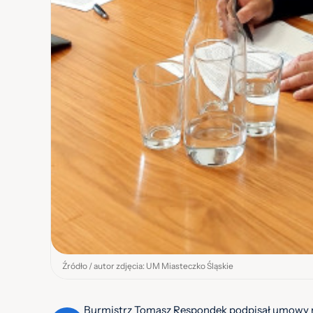
Źródło / autor zdjęcia: UM Miasteczko Śląskie
Burmistrz Tomasz Respondek podpisał umowy n