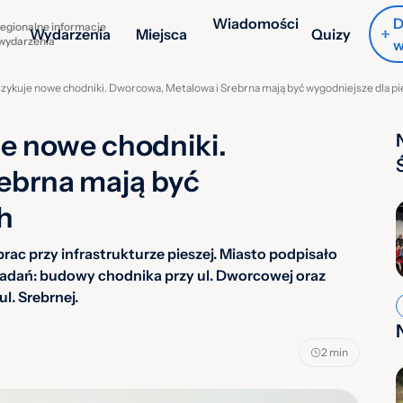
Wiadomości
D
egionalne informacje
Wydarzenia
Miejsca
Quizy
 wydarzenia
w
szykuje nowe chodniki. Dworcowa, Metalowa i Srebrna mają być wygodniejsze dla p
je nowe chodniki.
ebrna mają być
h
ac przy infrastrukturze pieszej. Miasto podpisało
dań: budowy chodnika przy ul. Dworcowej oraz
l. Srebrnej.
2 min