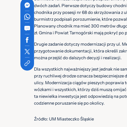
dwóch zadań. Pierwsze dotyczy budowy chodnik
chodnika przy posesji nr 68 do skrzyżowania z ul
burmistrz podpisali porozumienie, które pozwal
Planowany chodnik ma mieć 300 metrów długośc
zł. Gmina i Powiat Tarnogórski mają pokryć po p
Drugie zadanie dotyczy modernizacji przy ul. Met
przygotowanie dokumentacji, która określi zakr
można przejść do dalszych decyzji i realizacji.
Dla wszystkich najważniejszy jest jednak nie s
przy ruchliwej drodze oznacza bezpieczniejsze d
ulicy. Modernizacja ciągów pieszych poprawia t
wózkami i wszystkich, którzy dziś muszą omijać
ta niewielka inwestycja jest odpowiedzią na po
codzienne poruszanie się po okolicy.
Źródło: UM Miasteczko Śląskie