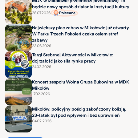
MDK w Mikołowie przechodzi przebudowę. To
będzie nowy sposób działania instytucji kultury
28.07.2026
Polecane
Największy plac zabaw w Mikołowie już otwarty.
W Parku Trzech Pokoleń czeka osiem stref
zabawy
23.06.2026
Targi Srebrnej Aktywności w Mikołowie:
dojrzałość jako siła rynku pracy
24.02.2026
Koncert zespołu Wolna Grupa Bukowina w MDK
Mikołów
17.02.2026
Mikołów: policyjny pościg zakończony kolizją.
23-latek był pod wpływem i bez uprawnień
04.02.2026