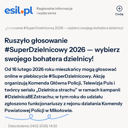
Regionalne informacje
i wydarzenia
Dodaj
yło głosowanie #SuperDzielnicowy 2026 — wybierz swojego bohatera dzielnicy!
Ruszyło głosowanie
#SuperDzielnicowy 2026 — wybierz
swojego bohatera dzielnicy!
Od 16 lutego 2026 roku mieszkańcy mogą głosować
online w plebiscycie #SuperDzielnicowy. Akcję
organizują Komenda Główna Policji, Telewizja Puls i
twórcy serialu „Dzielnica strachu” w ramach kampanii
#DzielnicaBEZstrachu; w tym roku do udziału
zgłoszono funkcjonariuszy z rejonu działania Komendy
Powiatowej Policji w Mikołowie.
Data dodania: 24.02.2026, 14:32