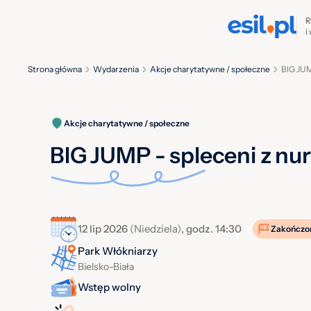
R
i
Strona główna
Wydarzenia
Akcje charytatywne / społeczne
BIG JUM
Akcje charytatywne / społeczne
BIG JUMP - spleceni z nu
12 lip 2026
(Niedziela)
, godz. 14:30
Zakończo
Park Włókniarzy
Bielsko-Biała
Wstęp wolny