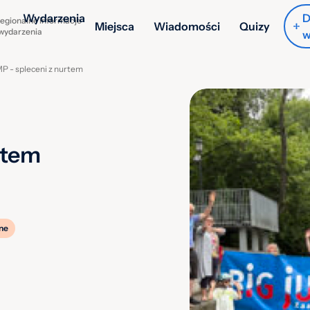
Wydarzenia
D
egionalne informacje
Miejsca
Wiadomości
Quizy
 wydarzenia
w
P - spleceni z nurtem
rtem
ne