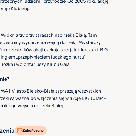
potrzebnych ludziom i przyrodzie. Od 2005 roku akcję
nuje Klub Gaja.
 Włókniarzy przy tarasach nad rzeką Białą. Tam
uczestnicy wydarzenia wejdą do rzeki. Wystarczy
 Na uczestników akcji czekają specjalne koszulki. BIG
ingiem „przepłynięciem ludzkiego nurtu”
ożka i wolontariuszy Klubu Gaja.
enie?
 BWA i Miasto Bielsko-Biała zapraszają wszystkich
zeki są ważne, do włączenia się w akcję BIG JUMP –
nego wejścia do rzeki Białej.
zenia
Zakończone