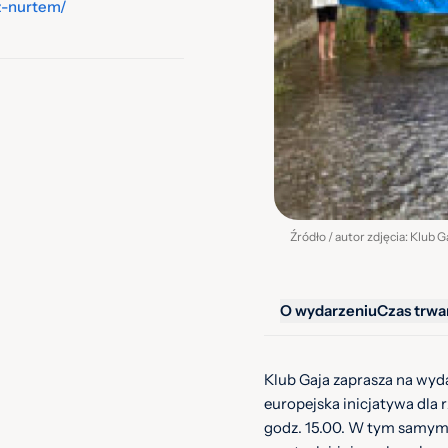
z-nurtem/
Źródło / autor zdjęcia: Klub G
O wydarzeniu
Czas trwa
Klub Gaja zaprasza na wyd
europejska inicjatywa dla r
godz. 15.00. W tym samym 