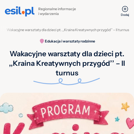
Regionalne informacje
i wydarzenia
Dodaj
ne
Wakacyjne warsztaty dla dzieci pt. ,,Kraina Kreatywnych przygód’’ – II turnus
Edukacja i warsztaty rodzinne
Wakacyjne warsztaty dla dzieci pt.
,,Kraina Kreatywnych przygód’’ – II
turnus