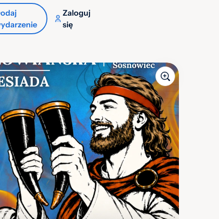
odaj
Zaloguj
ydarzenie
się