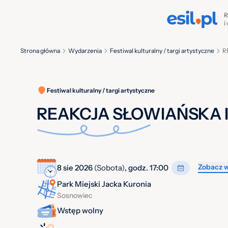
R
i
Strona główna
Wydarzenia
Festiwal kulturalny / targi artystyczne
R
Festiwal kulturalny / targi artystyczne
REAKCJA SŁOWIAŃSKA 
Zobacz w
8 sie 2026
(Sobota)
, godz. 17:00
Park Miejski Jacka Kuronia
Sosnowiec
Wstęp wolny