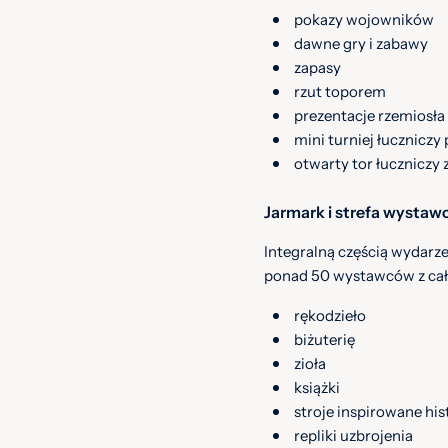
pokazy wojowników
dawne gry i zabawy
zapasy
rzut toporem
prezentacje rzemiosła
mini turniej łucznicz
otwarty tor łuczniczy 
Jarmark i strefa wysta
Integralną częścią wydarze
ponad 50 wystawców z całej
rękodzieło
biżuterię
zioła
książki
stroje inspirowane his
repliki uzbrojenia