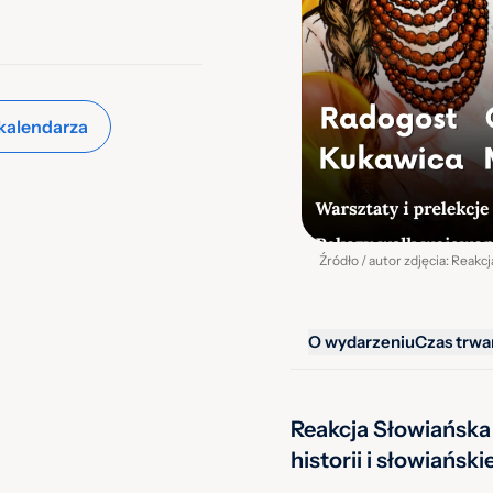
kalendarza
Źródło / autor zdjęcia: Reakc
O wydarzeniu
Czas trwa
Reakcja Słowiańska
historii i słowiański