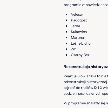
programie zapowiedziano:
Velesar
Radogost
Jerna
Kukawica
Maruna
Leśne Licho
Żmij
Czarny Bez
Rekonstrukcja historyczn
Reakcja Słowiańska to nie 
rekonstrukcji historycznej
zajrzeć do realiów IX i X w
codzienności dawnych spo
W programie znalazły się m.