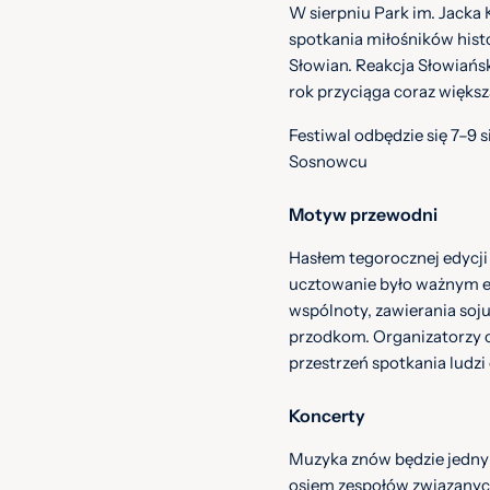
W sierpniu Park im. Jacka
spotkania miłośników histo
Słowian. Reakcja Słowiańsk
rok przyciąga coraz większ
Festiwal odbędzie się 7–9 
Sosnowcu
Motyw przewodni
Hasłem tegorocznej edycji
ucztowanie było ważnym 
wspólnoty, zawierania soj
przodkom. Organizatorzy c
przestrzeń spotkania ludzi
Koncerty
Muzyka znów będzie jednym
osiem zespołów związanych