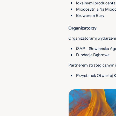
lokalnymi producent
Miodosytnią Na Miod
Browarem Bury
Organizatorzy
Organizatorami wydarzeni
iSAP – Słowiańska Ag
Fundacja Dąbrowa
Partnerem strategicznym i
Przystanek Otwartej 