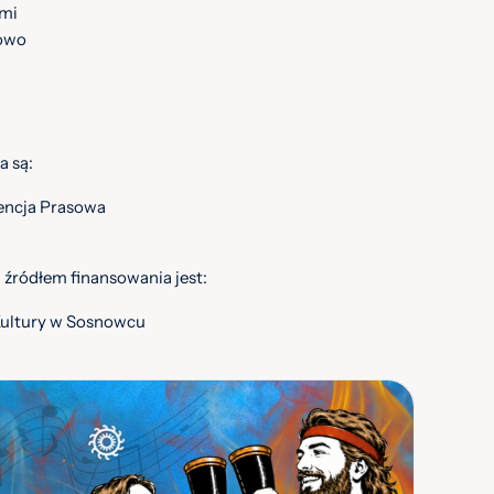
ami
owo
a są:
encja Prasowa
 źródłem finansowania jest:
Kultury w Sosnowcu