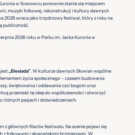
 Kuronia w Sosnowcu ponownie stanie się miejscem
rii, muzyki folkowej, rekonstrukcji i kultury dawnych
a 2026 wraca jako trzydniowy festiwal, który z roku na
ą publiczność.
sierpnia 2026 roku w Parku im. Jacka Kuronia w
 jest
„Biesiada”
. W kulturze dawnych Słowian wspólne
elementem życia społecznego – czasem budowania
uszy, świętowania i oddawania czci bogom oraz
hcą przenieść tę ideę do współczesności i stworzyć
 o różnych pasjach i doświadczeniach.
 z głównych filarów festiwalu. Na scenie pojawi się
 z folkowymi i słowiańskimi brzmieniami. W