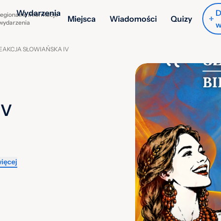
Wydarzenia
D
egionalne informacje
Miejsca
Wiadomości
Quizy
 wydarzenia
w
EAKCJA SŁOWIAŃSKA IV
IV
ięcej