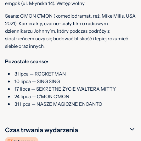
emgok (ul. Młyńska 14). Wstęp wolny.
Seans: C'MON C'MON (komediodramat, reż. Mike Mills, USA
2021). Kameralny, czarno-biały film o radiowym
dziennikarzu Johnny'm, który podczas podróży z
siostrzeńcem uczy się budować bliskość i lepiej rozumieć
siebie oraz innych.
Pozostałe seanse:
3 lipca — ROCKETMAN
10 lipca — SING SING
17 lipca — SEKRETNE ŻYCIE WALTERA MITTY
24 lipca — C'MON C'MON
31 lipca — NASZE MAGICZNE ENCANTO
Czas trwania wydarzenia