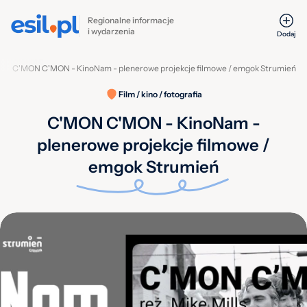
Regionalne informacje
i wydarzenia
Dodaj
a
C'MON C'MON - KinoNam - plenerowe projekcje filmowe / emgok Strumień
Film / kino / fotografia
C'MON C'MON - KinoNam -
plenerowe projekcje filmowe /
emgok Strumień