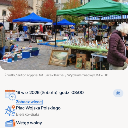
Źródło / autor zdjęcia: fot. Jacek Kachel / Wydział Prasowy UM w BB
19 wrz 2026
(Sobota)
, godz. 08:00
Zobacz więcej
Plac Wojska Polskiego
Bielsko-Biała
Wstęp wolny