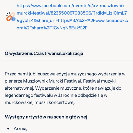
https://www.facebook.com/events/s/xv-muszlownik-
murcki-festiwal/823550097033506/?rdid=LlzI0ImL7
Rgycfz4&share_url=https%3A%2F%2Fwww.facebook.c
om%2Fshare%2F1CvNgN6Eak%2F
O wydarzeniu
Czas trwania
Lokalizacja
Przed nami jubileuszowa edycja muzycznego wydarzenia w
plenerze Muszlownik Murcki Festiwal. Festiwal muzyki
alternatywnej. Wydarzenie muzyczne, które nawiązuje do
legendarnego festiwalu w Jarocinie odbędzie się w
murckowskiej muszli koncertowej.
Występy artystów na scenie głównej
Armia,