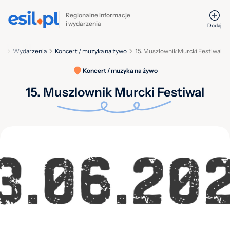
Regionalne informacje
i wydarzenia
Dodaj
na
Wydarzenia
Koncert / muzyka na żywo
15. Muszlownik Murcki Festiwal
Koncert / muzyka na żywo
15. Muszlownik Murcki Festiwal