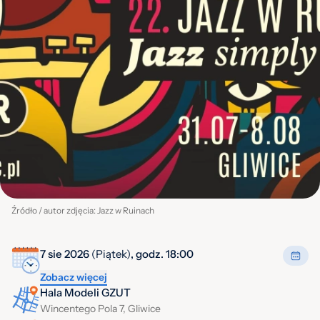
Źródło / autor zdjęcia: Jazz w Ruinach
7 sie 2026
(Piątek)
, godz. 18:00
Zobacz więcej
Hala Modeli GZUT
Wincentego Pola 7, Gliwice