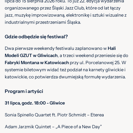
lipca do 15 sierpnia 2026 roku. To już 22. edycja wydarzenia
organizowanego przez Śląski Jazz Club, które od lat łączy
jazz, muzykę improwizowaną, elektronikę i sztuki wizualne z
industrialnymi przestrzeniami Śląska.
Gdzie odbędzie się festiwal?
Dwa pierwsze weekendy festiwalu zaplanowano w
Hali
Modeli GZUT w Gliwicach
, a trzeci weekend przeniesie się do
Fabryki Montana w Katowicach
przy ul. Porcelanowej 25. W
systemie biletowym widać też podział na karnety gliwickie i
katowickie, co potwierdza dwumiejską formułę wydarzenia.
Program i artyści
31 lipca, godz. 18:00 - Gliwice
Sonia Spinello Quartet ft. Piotr Schmidt – Eterea
Adam Jarzmik Quintet – „A Piece of a New Day”