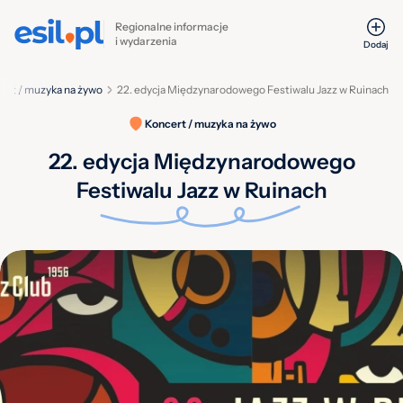
Regionalne informacje
i wydarzenia
Dodaj
ert / muzyka na żywo
22. edycja Międzynarodowego Festiwalu Jazz w Ruinach
Koncert / muzyka na żywo
22. edycja Międzynarodowego
Festiwalu Jazz w Ruinach