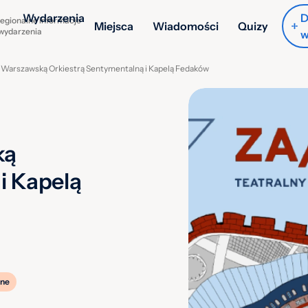
Wydarzenia
D
egionalne informacje
Miejsca
Wiadomości
Quizy
 wydarzenia
w
 Warszawską Orkiestrą Sentymentalną i Kapelą Fedaków
ką
i Kapelą
ne