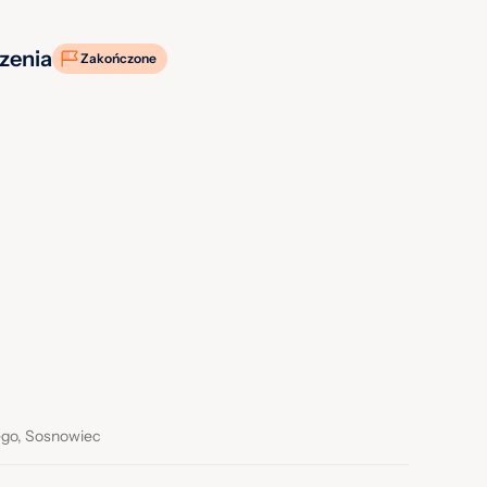
zenia
Zakończone
ego, Sosnowiec