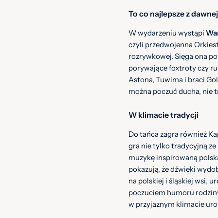
To co najlepsze z dawne
W wydarzeniu wystąpi
War
czyli przedwojenna Orkiest
rozrywkowej. Sięga ona po
porywające foxtroty czy r
Astona, Tuwima i braci Go
można poczuć ducha, nie t
W klimacie tradycji
Do tańca zagra również Kap
gra nie tylko tradycyjną ze 
muzykę inspirowaną polsk
pokazują, że dźwięki wyd
na polskiej i śląskiej wsi
poczuciem humoru rodzin
w przyjaznym klimacie uro