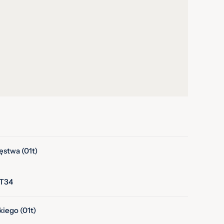
ęstwa (01t)
 T34
iego (01t)