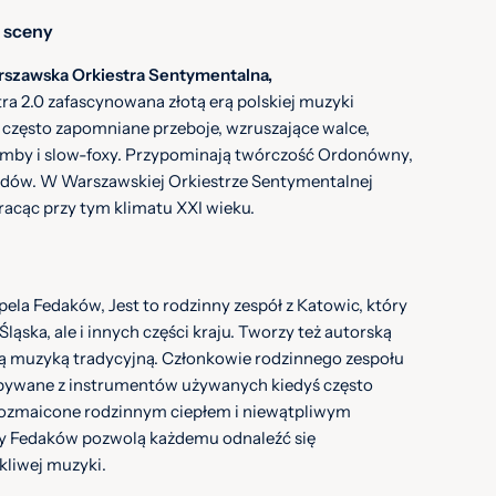
j sceny
szawska Orkiestra Sentymentalna,
ra 2.0 zafascynowana złotą erą polskiej muzyki
 często zapomniane przeboje, wzruszające walce,
umby i slow-foxy. Przypominają twórczość Ordonówny,
ldów. W Warszawskiej Orkiestrze Sentymentalnej
racąc przy tym klimatu XXI wieku.
ela Fedaków, Jest to rodzinny zespół z Katowic, który
Śląska, ale i innych części kraju. Tworzy też autorską
ą muzyką tradycyjną. Członkowie rodzinnego zespołu
obywane z instrumentów używanych kiedyś często
, urozmaicone rodzinnym ciepłem i niewątpliwym
y Fedaków pozwolą każdemu odnaleźć się
kliwej muzyki.