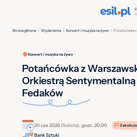
R
i
Strona główna
Wydarzenia
Koncert / muzyka na żywo
Potańcówka z
Koncert / muzyka na żywo
Potańcówka z Warszaws
Orkiestrą Sentymentalną 
Fedaków
20 cze 2026
(Sobota)
, godz. 20:00
Zakończo
Bank Sztuki