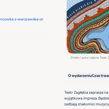
tancowka-z-warszawska-or
/
Źródło / autor zdjęcia: Teatr 
O wydarzeniu
Czas trwa
Teatr Zagłębia zaprasza na
wyjątkowa impreza. Będzie
zadbają znakomici muzycy