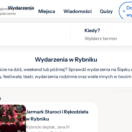
Wydarzenia
Do
gionalne informacje
Miejsca
Wiadomości
Quizy
wydarzenia
wy
Kiedy?
Wybierz termin
Wydarzenia w Rybniku
cie na dziś, weekend lub później? Sprawdź wydarzenia na Śląsku d
, festiwale, teatr, wydarzenia rodzinne oraz wiele innych w twoim
e
Ukryj l
Jarmark Staroci i Rękodzieła
w Rybniku
Rybnicki deptak, Jana III