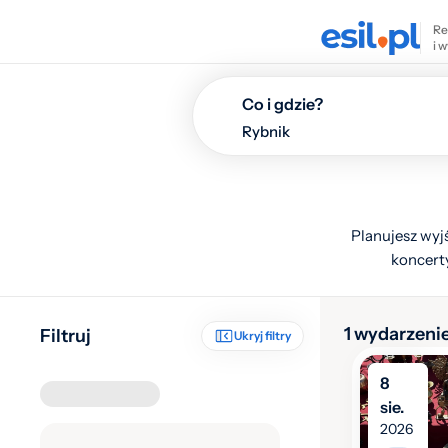
Re
i 
Co i gdzie?
Planujesz wyjś
koncerty
1 wydarzeni
Filtruj
Ukryj filtry
8
sie.
2026