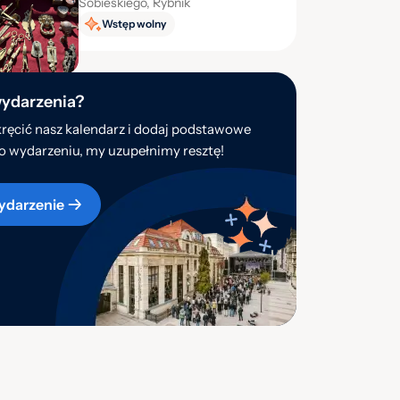
Sobieskiego, Rybnik
Wstęp wolny
wydarzenia?
ręcić nasz kalendarz i dodaj podstawowe
o wydarzeniu, my uzupełnimy resztę!
ydarzenie