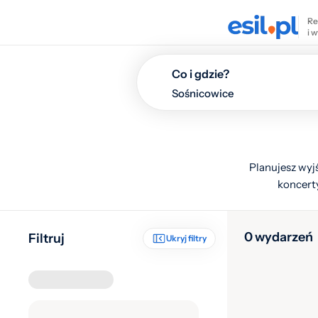
Re
i 
Co i gdzie?
Planujesz wyjś
koncerty
0 wydarzeń
Filtruj
Ukryj filtry