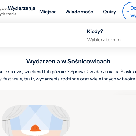
Wydarzenia
Do
gionalne informacje
Miejsca
Wiadomości
Quizy
wydarzenia
wy
Kiedy?
Wybierz termin
Wydarzenia w Sośnicowicach
cie na dziś, weekend lub później? Sprawdź wydarzenia na Śląsku d
, festiwale, teatr, wydarzenia rodzinne oraz wiele innych w twoim
Ukryj l