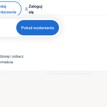
daj
Zaloguj
darzenie
się
Pokaż wydarzenia
zisiaj i zobacz
 mieście.
istę
Lista
Mapa
Warstwy