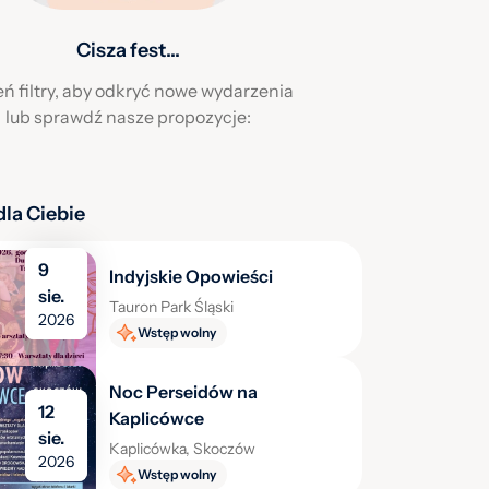
Cisza fest...
ń filtry, aby odkryć nowe wydarzenia
lub sprawdź nasze propozycje:
la Ciebie
9
Indyjskie Opowieści
sie.
Tauron Park Śląski
2026
Wstęp wolny
Noc Perseidów na
12
Kaplicówce
sie.
Kaplicówka, Skoczów
2026
Wstęp wolny