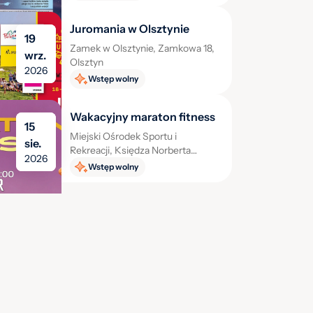
Juromania w Olsztynie
19
Zamek w Olsztynie, Zamkowa 18,
wrz.
Olsztyn
2026
Wstęp wolny
Wakacyjny maraton fitness
15
Miejski Ośrodek Sportu i
sie.
Rekreacji, Księdza Norberta
2026
Bończyka 32z, Mysłowice
Wstęp wolny