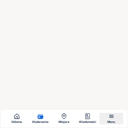
sie.
od 50,00 zł
2026
BENASSI BROS FT. DHANY – RETRO PARTY
Energy 2000
14
sie.
od 40,00 zł
2026
VIXOMANIA: KILLER/ ENDRIU/ DEEM/
SOUNDBASS/ EXIST
Energy 2000
15
sie.
od 30,00 zł
2026
Główna
Wydarzenia
Miejsca
Wiadomości
Menu