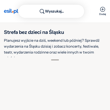
Wyszukaj...
Dodaj
Strefa bez dzieci na Śląsku
Planujesz wyjście na dziś, weekend lub później? Sprawdź
wydarzenia na Śląsku dzisiaj i zobacz koncerty, festiwale,
teatr, wydarzenia rodzinne oraz wiele innych w twoim
mieście.
7
sie.
1
2026
Filtruj
Warstwy
MALIK MONTANA
Energy 2000
8