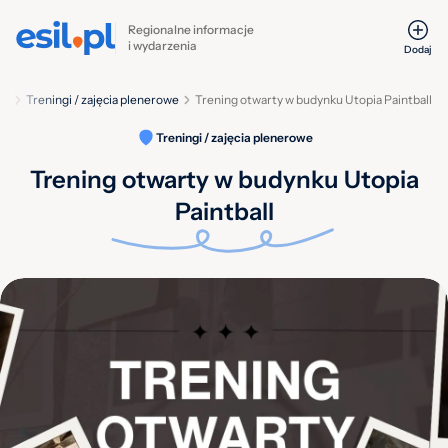
Regionalne informacje
i wydarzenia
Dodaj
ia
Treningi / zajęcia plenerowe
Trening otwarty w budynku Utopia Paintball
Treningi / zajęcia plenerowe
Trening otwarty w budynku Utopia
Paintball