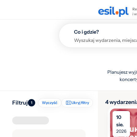
Re
i 
Co i gdzie?
Planujesz wyjś
koncerty
4 wydarzeni
Filtruj
1
Wyczyść
Ukryj filtry
10
sie.
2026