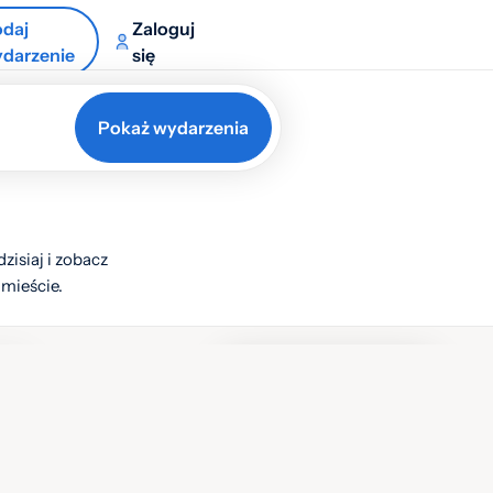
daj
Zaloguj
darzenie
się
Pokaż wydarzenia
zisiaj i zobacz
 mieście.
istę
Lista
Mapa
Warstwy