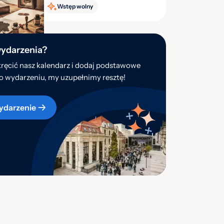
Wykład: Egiptomania –
Wstęp wolny
moda na starożytny Egipt
wydarzenia?
ręcić nasz kalendarz i dodaj podstawowe
o wydarzeniu, my uzupełnimy resztę!
ydarzenie