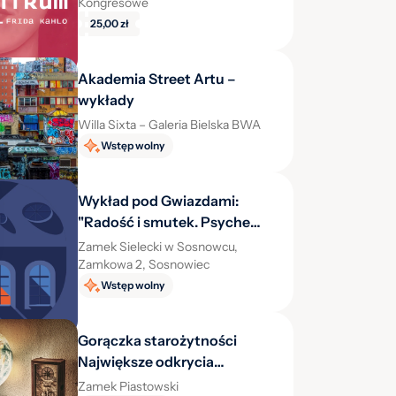
Kongresowe
25,00 zł
Akademia Street Artu –
wykłady
Willa Sixta – Galeria Bielska BWA
Wstęp wolny
Wykład pod Gwiazdami:
"Radość i smutek. Psyche
przegląda się w sztuce"
Zamek Sielecki w Sosnowcu,
Zamkowa 2, Sosnowiec
Wstęp wolny
Gorączka starożytności
Największe odkrycia
archeologiczne XIX wieku
Zamek Piastowski