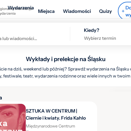
Wydarzenia
Do
gionalne informacje
Miejsca
Wiadomości
Quizy
wydarzenia
wy
Kiedy?
Wybierz termin
Wykłady i prelekcje na Śląsku
cie na dziś, weekend lub później? Sprawdź wydarzenia na Śląsku d
, festiwale, teatr, wydarzenia rodzinne oraz wiele innych w twoim
a
Ukryj l
SZTUKA W CENTRUM |
Ciernie i kwiaty. Frida Kahlo
Międzynarodowe Centrum