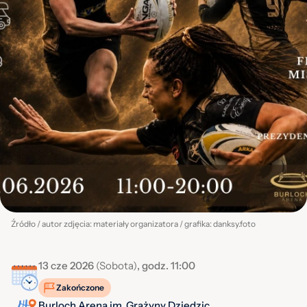
Źródło / autor zdjęcia: materiały organizatora / grafika: danksy.foto
13 cze 2026
(Sobota)
, godz. 11:00
Zakończone
Burloch Arena im. Grażyny Dziedzic