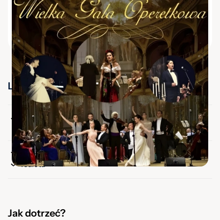
Raciborskie Centrum Kultury
Wstęp wolny
Lokalizacja
Rodzaj lokalizacji
Pod dachem
Dostępne dla osób z niepełnosprawnościami
Toaleta
Jak dotrzeć?