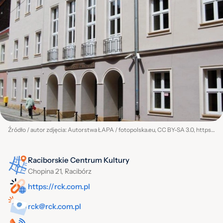
Źródło / autor zdjęcia: Autorstwa ŁAPA / fotopolska.eu, CC BY-SA 3.0, https://commons.wikimedia.org/w/index.php?curid=22202683
Raciborskie Centrum Kultury
Chopina 21, Racibórz
https://rck.com.pl
rck@rck.com.pl