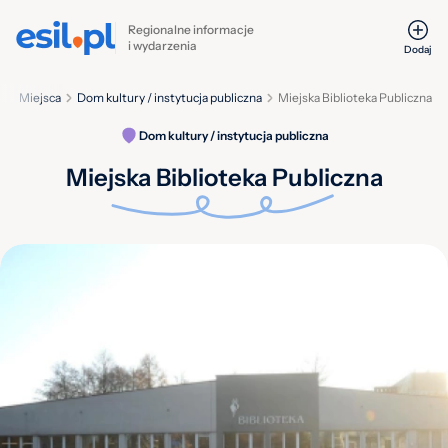
Regionalne informacje
i wydarzenia
Dodaj
a
Miejsca
Dom kultury / instytucja publiczna
Miejska Biblioteka Publiczna
Dom kultury / instytucja publiczna
Miejska Biblioteka Publiczna