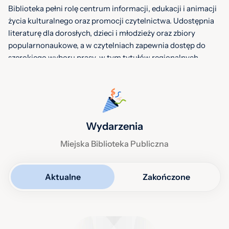
Biblioteka pełni rolę centrum informacji, edukacji i animacji
życia kulturalnego oraz promocji czytelnictwa. Udostępnia
literaturę dla dorosłych, dzieci i młodzieży oraz zbiory
popularnonaukowe, a w czytelniach zapewnia dostęp do
szerokiego wyboru prasy, w tym tytułów regionalnych,
ogólnopolskich i obcojęzycznych. Prowadzi Bibliografię
Miasta Jastrzębie-Zdrój, gromadzi Dokumenty Życia
Społecznego oraz realizuje wypożyczenia
międzybiblioteczne.
Wydarzenia
W ramach działalności biblioteka organizuje spotkania
autorskie, warsztaty, wykłady, lekcje multimedialne,
Miejska Biblioteka Publiczna
konkursy i wystawy. Oferuje zbiory drukowane i
audiowizualne oraz dostęp do e-booków w IBUK Libra, a jej
działalność była wielokrotnie doceniana w ogólnopolskich
Aktualne
Zakończone
konkursach branżowych.