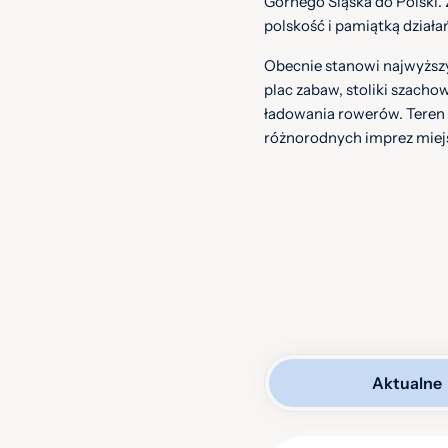
Górnego Śląska do Polski.
polskość i pamiątką dział
Obecnie stanowi najwyższy
plac zabaw, stoliki szacho
ładowania rowerów. Teren 
różnorodnych imprez miej
Aktualne