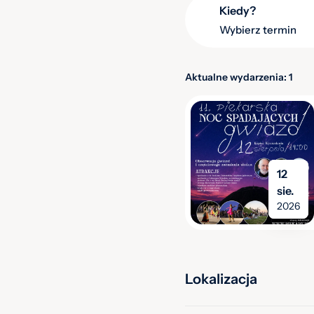
Kiedy?
Wybierz termin
utro
Ten weekend
Ten tydzień
Następny weekend
Aktualne wydarzenia: 1
Następny miesiąc
Sierpień 2026
12
Wt
Śr
Czw
Pt
Sob
Ndz
Pon
sie.
2026
1
2
4
5
6
7
8
9
7
Lokalizacja
11
12
13
14
15
16
14