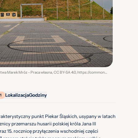
Źródło / autor zdjęcia: Autorstwa Marek Mróz - Praca własna, CC BY-SA 4.0, https://commons.wikimedia.org/w/index.php?curid=107212089
Lokalizacja
Godziny
1
akterystyczny punkt Piekar Śląskich, usypany w latach
znicy przemarszu husarii polskiej króla Jana III
az 15. rocznicę przyłączenia wschodniej części