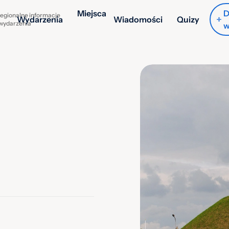
Miejsca
D
egionalne informacje
Wydarzenia
Wiadomości
Quizy
 wydarzenia
w