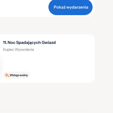
Pokaż wydarzenia
Następny tydzień
11. Noc Spadających Gwiazd
Kopiec Wyzwolenia
Wrzesień 2026
Wt
Śr
Czw
Pt
Sob
Ndz
Pon
Wt
Wstęp wolny
1
2
3
4
5
6
8
9
10
11
12
13
5
6
15
16
17
18
19
20
12
13