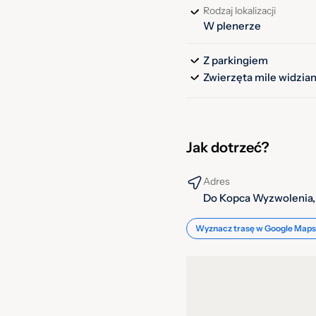
Rodzaj lokalizacji
18
19
20
21
22
23
21
W plenerze
25
26
27
28
29
30
28
Z parkingiem
Zwierzęta mile widzia
Jak dotrzeć?
Adres
Do Kopca Wyzwolenia, 
Wyznacz trasę w Google Maps