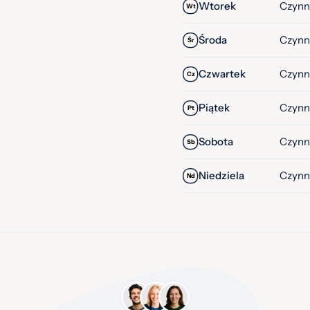
Wtorek
Czynn
Wt
Środa
Czynn
Śr
Czwartek
Czynn
Cz
Piątek
Czynn
Pt
Sobota
Czynn
Sb
Niedziela
Czynn
Nd