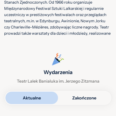
Stanach Zjednoczonych. Od 1966 roku organizuje
Międzynarodowy Festiwal Sztuki Lalkarskiej i regularnie
uczestniczy w prestiżowych festiwalach oraz przeglądach
teatralnych, m.in. w Edynburgu, Awinionie, Nowym Jorku
czy Charleville-Mézières, zdobywając liczne nagrody. Teatr
prowadzi także warsztaty dla dzieci i młodzieży, realizowane
przez doświadczonych aktorów. W latach 2005–2019
dyrektorką była Lucyna Kozień, a od 2019 funkcję dyrektora
naczelnego i artystycznego pełni Jacek Popławski.
Godziny otwarcia
Wydarzenia
Teatr czynny zgodnie z repertuarem. Kasa Teatru czynna:
Teatr Lalek Banialuka im. Jerzego Zitzmana
poniedziałek - piątek: 8:00 – 16:00
niedziela: godzinę przed spektaklem.
Aktualne
Zakończone