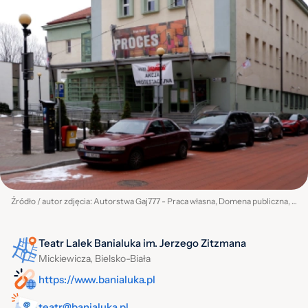
Źródło / autor zdjęcia: Autorstwa Gaj777 - Praca własna, Domena publiczna, https://commons.wikimedia.org/w/index.php?curid=7529913
Teatr Lalek Banialuka im. Jerzego Zitzmana
Mickiewicza, Bielsko-Biała
https://www.banialuka.pl
teatr@banialuka.pl