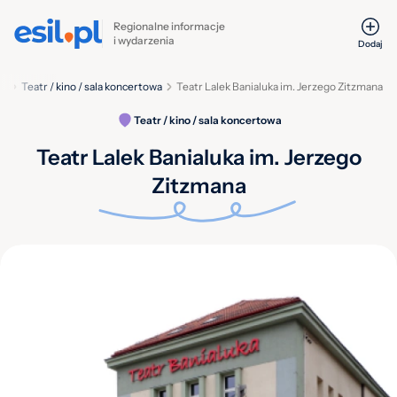
Regionalne informacje
i wydarzenia
Dodaj
ca
Teatr / kino / sala koncertowa
Teatr Lalek Banialuka im. Jerzego Zitzmana
Teatr / kino / sala koncertowa
Teatr Lalek Banialuka im. Jerzego
Zitzmana