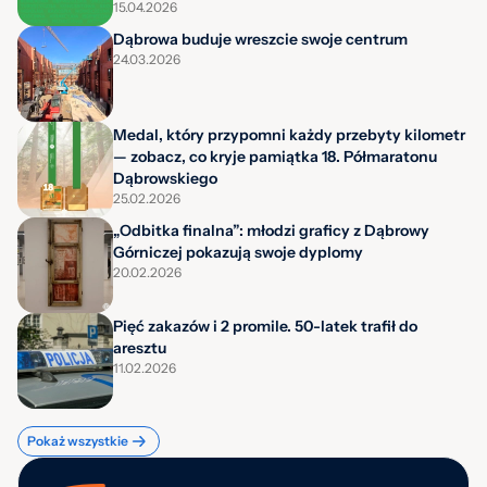
15.04.2026
Dąbrowa buduje wreszcie swoje centrum
24.03.2026
Medal, który przypomni każdy przebyty kilometr
— zobacz, co kryje pamiątka 18. Półmaratonu
Dąbrowskiego
25.02.2026
„Odbitka finalna”: młodzi graficy z Dąbrowy
Górniczej pokazują swoje dyplomy
20.02.2026
Pięć zakazów i 2 promile. 50-latek trafił do
aresztu
11.02.2026
Pokaż wszystkie