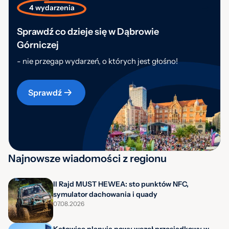
4 wydarzenia
Sprawdź co dzieje się w Dąbrowie
Górniczej
- nie przegap wydarzeń, o których jest głośno!
Sprawdź
Najnowsze wiadomości z regionu
II Rajd MUST HEWEA: sto punktów NFC,
symulator dachowania i quady
07.08.2026
Katowice planują nowy węzeł przesiadkowy w