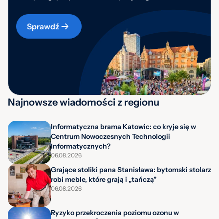
Sprawdź
Najnowsze wiadomości z regionu
Informatyczna brama Katowic: co kryje się w
Centrum Nowoczesnych Technologii
Informatycznych?
06.08.2026
Grające stoliki pana Stanisława: bytomski stolarz
robi meble, które grają i „tańczą"
06.08.2026
Ryzyko przekroczenia poziomu ozonu w