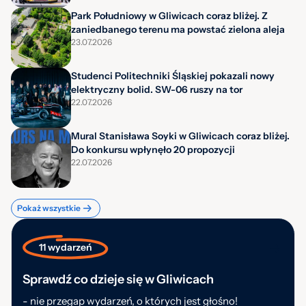
Park Południowy w Gliwicach coraz bliżej. Z
zaniedbanego terenu ma powstać zielona aleja
23.07.2026
Studenci Politechniki Śląskiej pokazali nowy
elektryczny bolid. SW-06 ruszy na tor
22.07.2026
Mural Stanisława Soyki w Gliwicach coraz bliżej.
Do konkursu wpłynęło 20 propozycji
22.07.2026
Pokaż wszystkie
11 wydarzeń
Sprawdź co dzieje się w Gliwicach
- nie przegap wydarzeń, o których jest głośno!