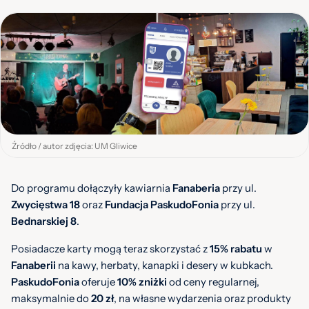
Źródło / autor zdjęcia: UM Gliwice
Do programu dołączyły kawiarnia
Fanaberia
przy ul.
Zwycięstwa
18
oraz
Fundacja
PaskudoFonia
przy ul.
Bednarskiej 8
.
Posiadacze karty mogą teraz skorzystać z
15% rabatu
w
Fanaberii
na kawy, herbaty, kanapki i desery w kubkach.
PaskudoFonia
oferuje
10% zniżki
od ceny regularnej,
maksymalnie do
20 zł
, na własne wydarzenia oraz produkty