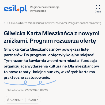
Regionalne informacje
i wydarzenia
Dodaj
iwice
Gliwicka Karta Mieszkańca z nowymi zniżkami. Program rozszerza ofertę
Gliwicka Karta Mieszkańca z nowymi
zniżkami. Program rozszerza ofertę
Gliwicka Karta Mieszkańca znów powiększa listę
partnerów. Do programu dołączyły kolejne miejsca!
Tym razem to kawiarnia w centrum miasta i fundacja
organizująca wydarzenia kulturalne. Dla mieszkańców
to nowe rabaty i kolejne punkty, w których karta ma
praktyczne zastosowanie.
Data dodania: 22.05.2026, 09:26
Autor:
MP
2 min