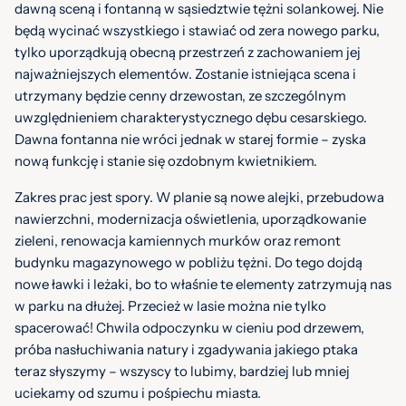
dawną sceną i fontanną w sąsiedztwie tężni solankowej. Nie
będą wycinać wszystkiego i stawiać od zera nowego parku,
tylko uporządkują obecną przestrzeń z zachowaniem jej
najważniejszych elementów. Zostanie istniejąca scena i
utrzymany będzie cenny drzewostan, ze szczególnym
uwzględnieniem charakterystycznego dębu cesarskiego.
Dawna fontanna nie wróci jednak w starej formie – zyska
nową funkcję i stanie się ozdobnym kwietnikiem.
Zakres prac jest spory. W planie są nowe alejki, przebudowa
nawierzchni, modernizacja oświetlenia, uporządkowanie
zieleni, renowacja kamiennych murków oraz remont
budynku magazynowego w pobliżu tężni. Do tego dojdą
nowe ławki i leżaki, bo to właśnie te elementy zatrzymują nas
w parku na dłużej. Przecież w lasie można nie tylko
spacerować! Chwila odpoczynku w cieniu pod drzewem,
próba nasłuchiwania natury i zgadywania jakiego ptaka
teraz słyszymy – wszyscy to lubimy, bardziej lub mniej
uciekamy od szumu i pośpiechu miasta.