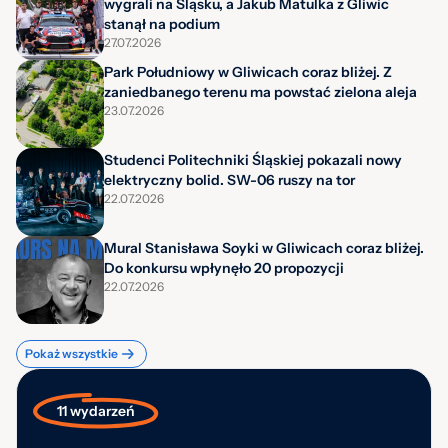
wygrali na Śląsku, a Jakub Matulka z Gliwic
stanął na podium
27.07.2026
Park Południowy w Gliwicach coraz bliżej. Z
zaniedbanego terenu ma powstać zielona aleja
23.07.2026
Studenci Politechniki Śląskiej pokazali nowy
elektryczny bolid. SW-06 ruszy na tor
22.07.2026
Mural Stanisława Soyki w Gliwicach coraz bliżej.
Do konkursu wpłynęło 20 propozycji
22.07.2026
Pokaż wszystkie
11 wydarzeń