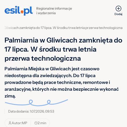
Regionalne informacje
i wydarzenia
Dodaj
 w Gliwicach zamknięta do 17 lipca. W środku trwa letnia przerwa technologiczna
Palmiarnia w Gliwicach zamknięta do
17 lipca. W środku trwa letnia
przerwa technologiczna
Palmiarnia Miejska w Gliwicach jest czasowo
niedostępna dla zwiedzających. Do 17 lipca
prowadzone będą prace techniczne, remontowe i
aranżacyjne, których nie można bezpiecznie wykonać
zimą.
Data dodania: 1.07.2026, 09:53
Autor:
MP
2 min