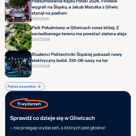
Podsumowanie Rajdu Polski 2026. Finowie
wygrali na Śląsku, a Jakub Matulka z Gliwic
stanął na podium
27.07.2026
Park Południowy w Gliwicach coraz bliżej. Z
zaniedbanego terenu ma powstać zielona aleja
23.07.2026
Studenci Politechniki Śląskiej pokazali nowy
elektryczny bolid. SW-06 ruszy na tor
22.07.2026
Pokaż wszystkie
11 wydarzeń
Sprawdź co dzieje się w Gliwicach
- nie przegap wydarzeń, o których jest głośno!