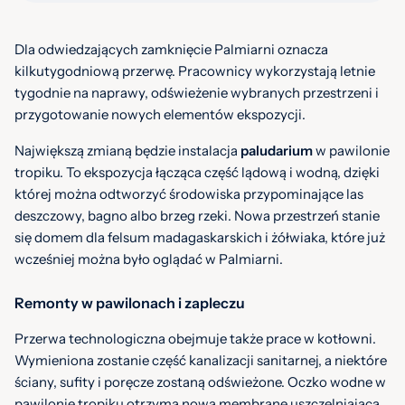
Dla odwiedzających zamknięcie Palmiarni oznacza
kilkutygodniową przerwę. Pracownicy wykorzystają letnie
tygodnie na naprawy, odświeżenie wybranych przestrzeni i
przygotowanie nowych elementów ekspozycji.
Największą zmianą będzie instalacja
paludarium
w pawilonie
tropiku. To ekspozycja łącząca część lądową i wodną, dzięki
której można odtworzyć środowiska przypominające las
deszczowy, bagno albo brzeg rzeki. Nowa przestrzeń stanie
się domem dla felsum madagaskarskich i żółwiaka, które już
wcześniej można było oglądać w Palmiarni.
Remonty w pawilonach i zapleczu
Przerwa technologiczna obejmuje także prace w kotłowni.
Wymieniona zostanie część kanalizacji sanitarnej, a niektóre
ściany, sufity i poręcze zostaną odświeżone. Oczko wodne w
pawilonie tropiku otrzyma nową membranę uszczelniającą.