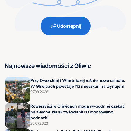
Udostępnij
Najnowsze wiadomości z Gliwic
Przy Dworskiej i Wiertniczej rośnie nowe osiedle.
W Gliwicach powstaje 112 mieszkań na wynajem
07.08.2026
Rowerzyści w Gliwicach mogą wygodniej czekać
na zielone. Na skrzyżowaniu zamontowano
podnóżki
28.07.2026