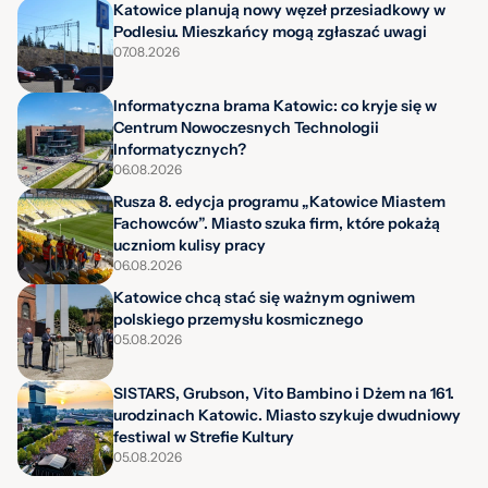
Katowice planują nowy węzeł przesiadkowy w
Podlesiu. Mieszkańcy mogą zgłaszać uwagi
07.08.2026
Informatyczna brama Katowic: co kryje się w
Centrum Nowoczesnych Technologii
Informatycznych?
06.08.2026
Rusza 8. edycja programu „Katowice Miastem
Fachowców”. Miasto szuka firm, które pokażą
uczniom kulisy pracy
06.08.2026
Katowice chcą stać się ważnym ogniwem
polskiego przemysłu kosmicznego
05.08.2026
SISTARS, Grubson, Vito Bambino i Dżem na 161.
urodzinach Katowic. Miasto szykuje dwudniowy
festiwal w Strefie Kultury
05.08.2026