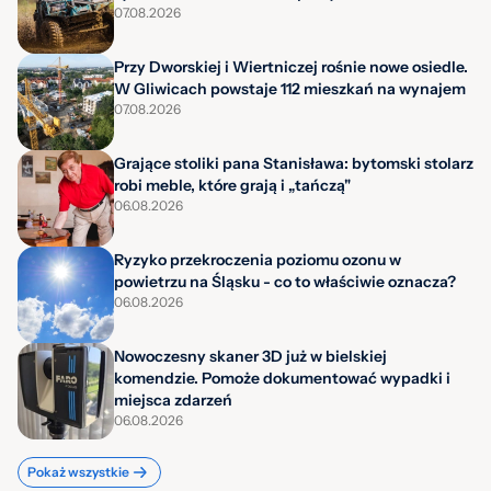
07.08.2026
Przy Dworskiej i Wiertniczej rośnie nowe osiedle.
W Gliwicach powstaje 112 mieszkań na wynajem
07.08.2026
Grające stoliki pana Stanisława: bytomski stolarz
robi meble, które grają i „tańczą"
06.08.2026
Ryzyko przekroczenia poziomu ozonu w
powietrzu na Śląsku - co to właściwie oznacza?
06.08.2026
Nowoczesny skaner 3D już w bielskiej
komendzie. Pomoże dokumentować wypadki i
miejsca zdarzeń
06.08.2026
Pokaż wszystkie