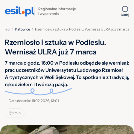
Regionalne informacje
i wydarzenia
Dodaj
mości
Katowice
Rzemiosło i sztuka w Podlesiu. Wernisaż ULRA już 7 marca
Rzemiosło i sztuka w Podlesiu.
Wernisaż ULRA już 7 marca
7 marca o godz. 16:00 w Podlesiu odbędzie się wernisaż
prac uczestników Uniwersytetu Ludowego Rzemiosł
Artystycznych w Woli Sękowej. To spotkanie z tradycją,
rękodziełem i twórczą pasją.
Data dodania: 19.02.2026, 13:01
1 min