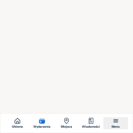
Wstęp wolny
Jan Pfeiffer "PUNKTY WSPARCIA"
9
Galeria Sztuki Współczesnej BWA
sie.
2026
od 2,00 zł
Bezpłatna joga plenerowa na 3 Stawach
9
Katowicki Park Leśny, Katowice
sie.
2026
Wstęp wolny
Główna
Wydarzenia
Miejsca
Wiadomości
Menu