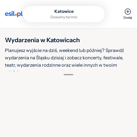
Katowice
Dowolny termin
Dodaj
Wydarzenia w Katowicach
Planujesz wyjście na dziś, weekend lub później? Sprawdź
wydarzenia na Śląsku dzisiaj i zobacz koncerty, festiwale,
teatr, wydarzenia rodzinne oraz wiele innych w twoim
9
mieście.
sie.
2026
Filtruj
Warstwy
Power Walk - idziemy po zdrowie
9
Słodka Żyrafa, Francuska 186, Katowice
sie.
2026