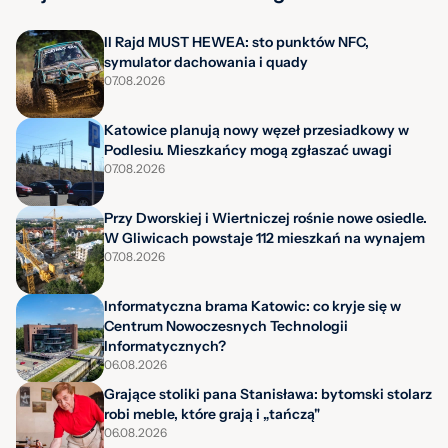
II Rajd MUST HEWEA: sto punktów NFC,
symulator dachowania i quady
07.08.2026
Katowice planują nowy węzeł przesiadkowy w
Podlesiu. Mieszkańcy mogą zgłaszać uwagi
07.08.2026
Przy Dworskiej i Wiertniczej rośnie nowe osiedle.
W Gliwicach powstaje 112 mieszkań na wynajem
07.08.2026
Informatyczna brama Katowic: co kryje się w
Centrum Nowoczesnych Technologii
Informatycznych?
06.08.2026
Grające stoliki pana Stanisława: bytomski stolarz
robi meble, które grają i „tańczą"
06.08.2026