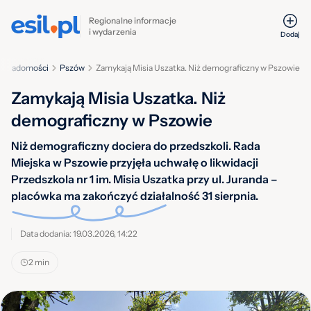
Regionalne informacje
i wydarzenia
Dodaj
Wiadomości
Pszów
Zamykają Misia Uszatka. Niż demograficzny w Pszowie
Zamykają Misia Uszatka. Niż
demograficzny w Pszowie
Niż demograficzny dociera do przedszkoli. Rada
Miejska w Pszowie przyjęła uchwałę o likwidacji
Przedszkola nr 1 im. Misia Uszatka przy ul. Juranda –
placówka ma zakończyć działalność 31 sierpnia.
Data dodania: 19.03.2026, 14:22
2 min