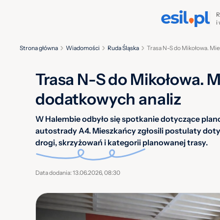
R
i
Strona główna
Wiadomości
Ruda Śląska
Trasa N-S do Mikołowa. Mi
Trasa N-S do Mikołowa. 
dodatkowych analiz
W Halembie odbyło się spotkanie dotyczące plan
autostrady A4. Mieszkańcy zgłosili postulaty do
drogi, skrzyżowań i kategorii planowanej trasy.
Data dodania: 13.06.2026, 08:30