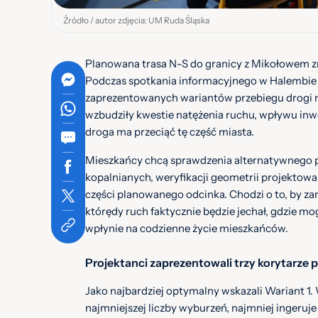
Źródło / autor zdjęcia: UM Ruda Śląska
Planowana trasa N-S do granicy z Mikołowem z
Podczas spotkania informacyjnego w Halembie m
zaprezentowanych wariantów przebiegu drogi n
wzbudziły kwestie natężenia ruchu, wpływu inwe
droga ma przeciąć tę część miasta.
Mieszkańcy chcą sprawdzenia alternatywnego p
kopalnianych, weryfikacji geometrii projektowa
części planowanego odcinka. Chodzi o to, by zan
którędy ruch faktycznie będzie jechał, gdzie mo
wpłynie na codzienne życie mieszkańców.
Projektanci zaprezentowali trzy korytarze 
Jako najbardziej optymalny wskazali Wariant 1.
najmniejszej liczby wyburzeń, najmniej ingeruj