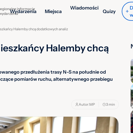
Wiadomości
D
egionalne informacje
Wydarzenia
Miejsca
Quizy
 wydarzenia
w
eszkańcy Halemby chcą dodatkowych analiz
Mieszkańcy Halemby chcą
owanego przedłużenia trasy N-S na południe od
tyczące pomiarów ruchu, alternatywnego przebiegu
Autor:
MP
3 min