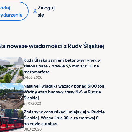
odaj
Zaloguj
ydarzenie
się
Najnowsze wiadomości z Rudy Śląskiej
Ruda Śląska zamieni betonowy rynek w
zieloną oazę - prawie 5,5 mln zł z UE na
metamorfozę
04.08.2026
Nasunęli wiadukt ważący ponad 5100 ton.
Ważny etap budowy trasy N-S w Rudzie
Śląskiej
24.07.2026
Zmiany w komunikacji miejskiej w Rudzie
Śląskiej. Wraca linia 39, a za tramwaj 9
pojedzie autobus
08.07.2026