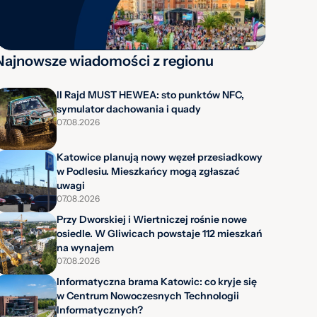
Najnowsze wiadomości z regionu
II Rajd MUST HEWEA: sto punktów NFC,
symulator dachowania i quady
07.08.2026
Katowice planują nowy węzeł przesiadkowy
w Podlesiu. Mieszkańcy mogą zgłaszać
uwagi
07.08.2026
Przy Dworskiej i Wiertniczej rośnie nowe
osiedle. W Gliwicach powstaje 112 mieszkań
na wynajem
07.08.2026
Informatyczna brama Katowic: co kryje się
w Centrum Nowoczesnych Technologii
Informatycznych?