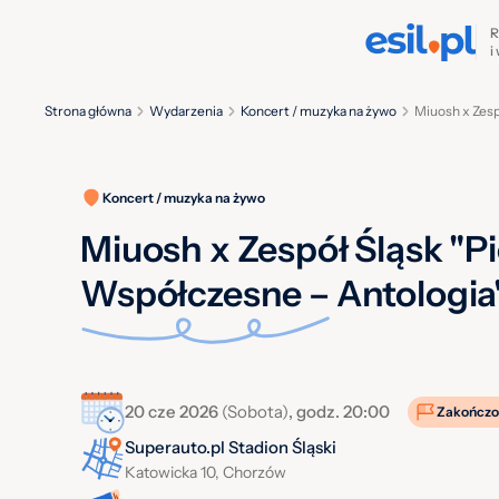
R
i
Strona główna
Wydarzenia
Koncert / muzyka na żywo
Miuosh x Zesp
Koncert / muzyka na żywo
Miuosh x Zespół Śląsk "Pi
Współczesne – Antologia
20 cze 2026
(Sobota)
, godz. 20:00
Zakończo
Superauto.pl Stadion Śląski
Katowicka 10, Chorzów