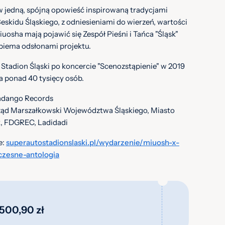
w jedną, spójną opowieść inspirowaną tradycjami
Beskidu Śląskiego, z odniesieniami do wierzeń, wartości
Miuosha mają pojawić się Zespół Pieśni i Tańca "Śląsk"
obiema odsłonami projektu.
 Stadion Śląski po koncercie "Scenozstąpienie" w 2019
 ponad 40 tysięcy osób.
ndango Records
ząd Marszałkowski Województwa Śląskiego, Miasto
k, FDGREC, Ladidadi
e:
superautostadionslaski.pl/wydarzenie/miuosh-x-
lczesne-antologia
 500,90 zł