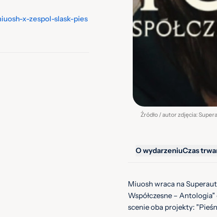
iuosh-x-zespol-slask-pies
Źródło / autor zdjęcia: Supera
O wydarzeniu
Czas trwa
Miuosh wraca na Superauto
Współczesne – Antologia" o
scenie oba projekty: "Pieś