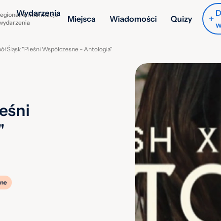
Wydarzenia
D
egionalne informacje
Miejsca
Wiadomości
Quizy
 wydarzenia
w
ół Śląsk "Pieśni Współczesne – Antologia"
eśni
"
ne