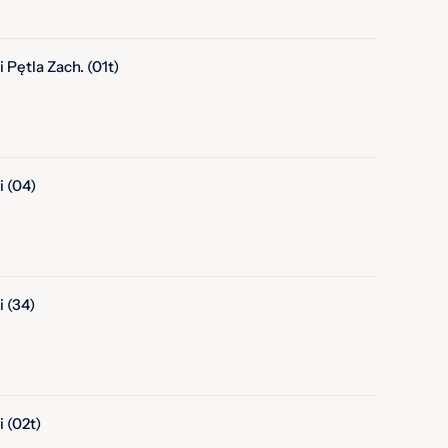
 Pętla Zach. (01t)
 (04)
 (34)
 (02t)