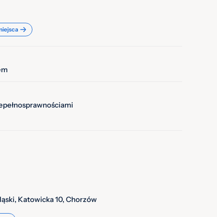
miejsca
em
iepełnosprawnościami
ląski, Katowicka 10, Chorzów