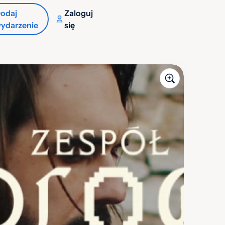
odaj
Zaloguj
ydarzenie
się