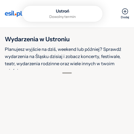
Ustroń
Dowolny termin
Dodaj
Wydarzenia w Ustroniu
Planujesz wyjście na dziś, weekend lub później? Sprawdź
wydarzenia na Śląsku dzisiaj i zobacz koncerty, festiwale,
teatr, wydarzenia rodzinne oraz wiele innych w twoim
30
mieście.
sie.
2026
Filtruj
Warstwy
Ustrońskie Targi Staroci – Skarby Stela
Andrzeja Brody, Ustroń
30