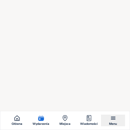
sie.
Wstęp wolny
2026
Kaśka Sochacka – Lato w Amfiteatrach – Ustroń
Amfiteatr w Ustroniu - 1722 miejsc numerowanych,
Parkowa, Ustroń
od 140,00 zł
Brakuje wydarzenia?
Pomóż rozkręcić nasz kalendarz i dodaj podstawowe
informacje o wydarzeniu, my uzupełnimy resztę!
Dodaj wydarzenie
Główna
Wydarzenia
Miejsca
Wiadomości
Menu