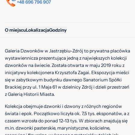
+48 696 796 907
O miejscu
Lokalizacja
Godziny
Galeria Dzwonków w Jastrzębiu-Zdrój to prywatna placówka
wystawiennicza prezentująca jedną z największych kolekcji
dzwonków na świecie. Została otwarta w maju 2019 roku z
inicjatywy kolekcjonera Krzysztofa Zagai. Ekspozycja mieści
się w zabytkowym budynku dawnego Sanatorium Spółki
Brackiej przy ul. 1 Maja 61 w dzielnicy Zdrój i dzieli przestrzeń
z Galerią Historii Miasta.
Kolekcja obejmuje dzwonki i dzwony z różnych regionów
świata i epok. Początkowo liczyła ok. 7,5 tys. eksponatów, a z
czasem wzrosła do ponad 12–13 tys. W zbiorach znajdują się
m.in. dzwonki pasterskie, marynistyczne, kościelne,