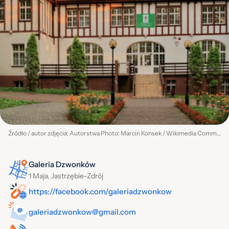
Źródło / autor zdjęcia: Autorstwa Photo: Marcin Konsek / Wikimedia Commons, CC BY-SA 4.0, https://commons.wikimedia.org/w/index.php?curid=69226572
Galeria Dzwonków
1 Maja, Jastrzębie-Zdrój
https://facebook.com/galeriadzwonkow
galeriadzwonkow@gmail.com