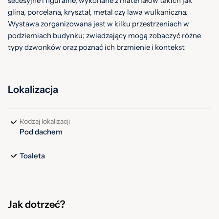
secesyjne i figuralne, wykonane z materiałów takich jak
glina, porcelana, kryształ, metal czy lawa wulkaniczna.
Wystawa zorganizowana jest w kilku przestrzeniach w
podziemiach budynku; zwiedzający mogą zobaczyć różne
typy dzwonków oraz poznać ich brzmienie i kontekst
historyczny. Wstęp jest bezpłatny, a zwiedzanie odbywa się
zwykle w wyznaczone dni tygodnia.
Lokalizacja
Rodzaj lokalizacji
Pod dachem
Toaleta
Jak dotrzeć?