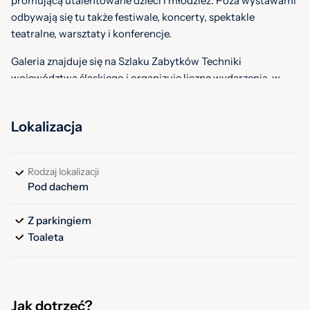
promującą utalentowane dzieci i młodzież. Poza wystawami
odbywają się tu także festiwale, koncerty, spektakle
teatralne, warsztaty i konferencje.
Galeria znajduje się na Szlaku Zabytków Techniki
województwa śląskiego i organizuje liczne wydarzenia, w
tym Międzynarodowy Festiwal Sztuki Naiwnej Art Naif
Festiwal.
Lokalizacja
Rodzaj lokalizacji
Pod dachem
Z parkingiem
Toaleta
Jak dotrzeć?