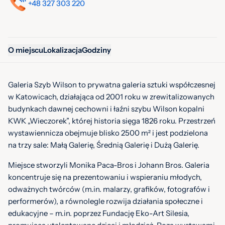
+48 327 303 220
O miejscu
Lokalizacja
Godziny
Galeria Szyb Wilson to prywatna galeria sztuki współczesnej
w Katowicach, działająca od 2001 roku w zrewitalizowanych
budynkach dawnej cechowni i łaźni szybu Wilson kopalni
KWK „Wieczorek”, której historia sięga 1826 roku. Przestrzeń
wystawiennicza obejmuje blisko 2500 m² i jest podzielona
na trzy sale: Małą Galerię, Średnią Galerię i Dużą Galerię.
Miejsce stworzyli Monika Paca-Bros i Johann Bros. Galeria
koncentruje się na prezentowaniu i wspieraniu młodych,
odważnych twórców (m.in. malarzy, grafików, fotografów i
performerów), a równolegle rozwija działania społeczne i
edukacyjne – m.in. poprzez Fundację Eko-Art Silesia,