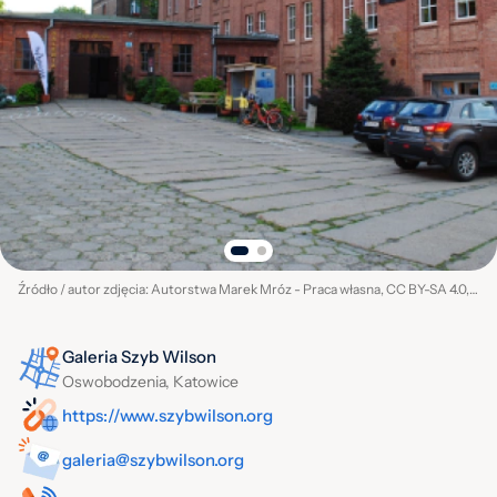
Źródło / autor zdjęcia: Autorstwa Marek Mróz - Praca własna, CC BY-SA 4.0, https://commons.wikimedia.org/w/index.php?curid=92397516
Galeria Szyb Wilson
Oswobodzenia, Katowice
https://www.szybwilson.org
galeria@szybwilson.org