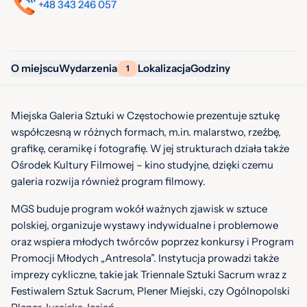
+48 343 246 057
O miejscu
Wydarzenia
Lokalizacja
Godziny
1
Miejska Galeria Sztuki w Częstochowie prezentuje sztukę
współczesną w różnych formach, m.in. malarstwo, rzeźbę,
grafikę, ceramikę i fotografię. W jej strukturach działa także
Ośrodek Kultury Filmowej – kino studyjne, dzięki czemu
galeria rozwija również program filmowy.
MGS buduje program wokół ważnych zjawisk w sztuce
polskiej, organizuje wystawy indywidualne i problemowe
oraz wspiera młodych twórców poprzez konkursy i Program
Promocji Młodych „Antresola”. Instytucja prowadzi także
imprezy cykliczne, takie jak Triennale Sztuki Sacrum wraz z
Festiwalem Sztuk Sacrum, Plener Miejski, czy Ogólnopolski