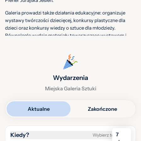
Plener Jurajska Jesień.
Galeria prowadzi także działania edukacyjne: organizuje
wystawy twórczości dziecięcej, konkursy plastyczne dla
dzieci oraz konkursy wiedzy o sztuce dla młodzieży.
Równolegle wydaje materiały towarzyszące wystawom i
programowi galerii, m.in. katalogi, książki, opracowania
monograficzne oraz publikacje i informacje dla
zwiedzających.
Bilety
Wydarzenia
Bilet normalny – cena 15 zł
Miejska Galeria Sztuki
Bilet ulgowy – cena 10 zł
Aktualne
Zakończone
W środy – wstęp bezpłatny
Wystawy w Galerii ZWIASTUN są bezpłatne.
7
Kiedy?
Wybierz termin
Wstęp bezpłatny na wystawy zmienne w Miejskiej Galerii