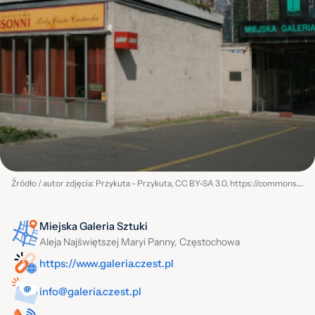
Źródło / autor zdjęcia: Przykuta - Przykuta, CC BY-SA 3.0, https://commons.wikimedia.org/w/index.php?curid=8900684
Miejska Galeria Sztuki
Aleja Najświętszej Maryi Panny, Częstochowa
https://www.galeria.czest.pl
info@galeria.czest.pl