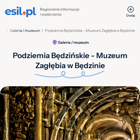
Regionalne informacje
i wydarzenia
Dodaj
sca
Galeria / muzeum
Podziemia Będzińskie - Muzeum Zagłębia w Będzinie
Galeria / muzeum
Podziemia Będzińskie - Muzeum
Zagłębia w Będzinie