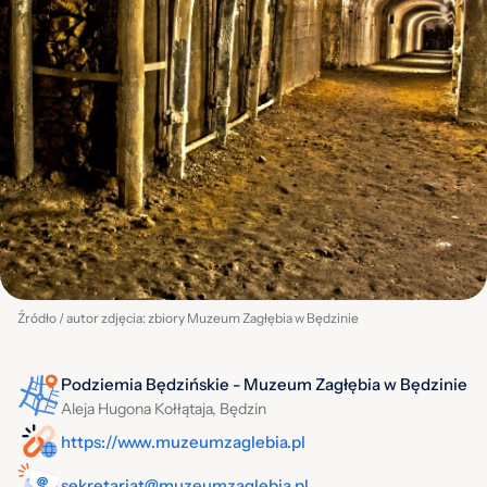
Źródło / autor zdjęcia: zbiory Muzeum Zagłębia w Będzinie
Podziemia Będzińskie - Muzeum Zagłębia w Będzinie
Aleja Hugona Kołłątaja, Będzin
https://www.muzeumzaglebia.pl
sekretariat@muzeumzaglebia.pl