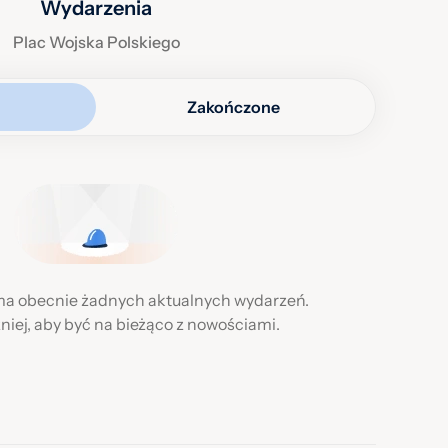
Wydarzenia
i plac ma dodatkową atrakcję – stoją tu pomniki
ra z Krainy Deszczowców, bohaterów kultowych bajek
Plac Wojska Polskiego
e Studio Filmów Rysunkowych.
Zakończone
 w trzecią sobotę każdego miesiąca odbywa się tu Giełda
, a latem organizowane są koncerty i wydarzenia
 ma obecnie żadnych aktualnych wydarzeń.
niej, aby być na bieżąco z nowościami.