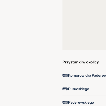
Przystanki w okolicy
Komorowicka Paderew
Piłsudskiego
Paderewskiego