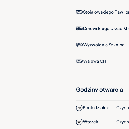
Stojałowskiego Pawilo
Dmowskiego Urząd Mie
Wyzwolenia Szkolna
Wałowa CH
Godziny otwarcia
Poniedziałek
Czynn
Pn
Wtorek
Czynn
Wt