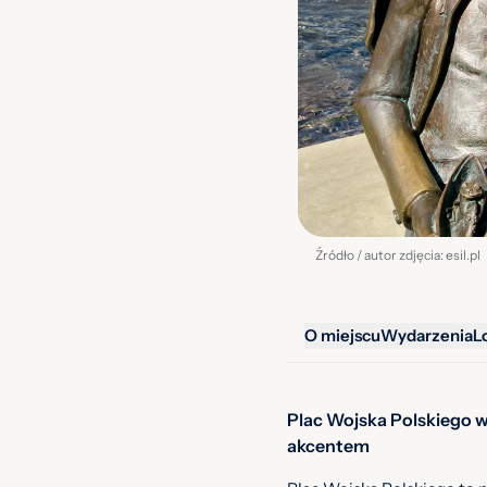
Źródło / autor zdjęcia: esil.pl
O miejscu
Wydarzenia
L
Plac Wojska Polskiego w 
akcentem