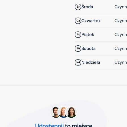
Środa
Czynn
Śr
Czwartek
Czynn
Cz
Piątek
Czynn
Pt
Sobota
Czynn
Sb
Niedziela
Czynn
Nd
Udostępnij
to miejsce