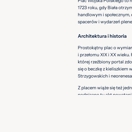
Plac Wojska Polskiego to n
1723 roku, gdy Biała otrzy
handlowym i społecznym, dz
spacerów i wydarzeń plen
Architektura i historia
Prostokątny plac o wymiar
i przełomu XIX i XX wieku.
której rzeźbiony portal zd
się o beczkę z kieliszkiem 
Strzygowskich i neorenesa
Z placem wiąże się też jedn
podpisano tu akt powstania
gości bywali Kazimierz Puł
Dąbrowskiego.
Bajkowy akcent