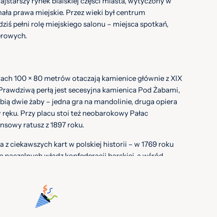
ajstarszy rynek bialskiej części miasta, wytyczony w
mała prawa miejskie. Przez wieki był centrum
iś pełni rolę miejskiego salonu – miejsca spotkań,
erowych.
ach 100 × 80 metrów otaczają kamienice głównie z XIX
 Prawdziwą perłą jest secesyjna kamienica Pod Żabami,
obią dwie żaby – jedna gra na mandolinie, druga opiera
w ręku. Przy placu stoi też neobarokowy Pałac
nsowy ratusz z 1897 roku.
a z ciekawszych kart w polskiej historii – w 1769 roku
 naczelnych władz konfederacji barskiej, a wśród
aski i Józef Wybicki, autor słów Mazurka