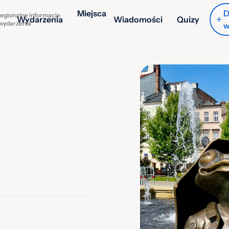
Miejsca
D
egionalne informacje
Wydarzenia
Wiadomości
Quizy
 wydarzenia
w