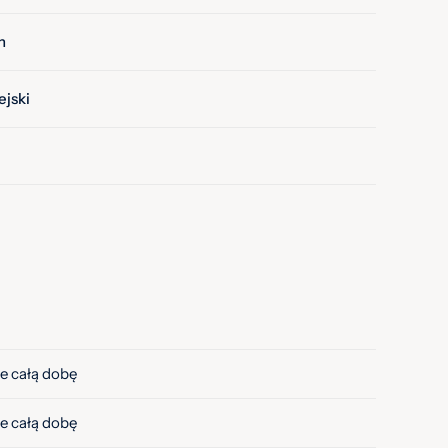
n
jski
e całą dobę
e całą dobę