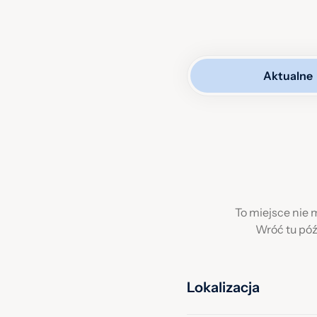
Dla fanów polskiej animacj
Baltazara Gąbki i Don Ped
tworzonych przez bielski
Co tu się dzieje?
Aktualne
Plac żyje przez cały rok –
Staroci (godz. 8:00–14:00)
plenerowe.
To miejsce nie
Wróć tu póź
Lokalizacja