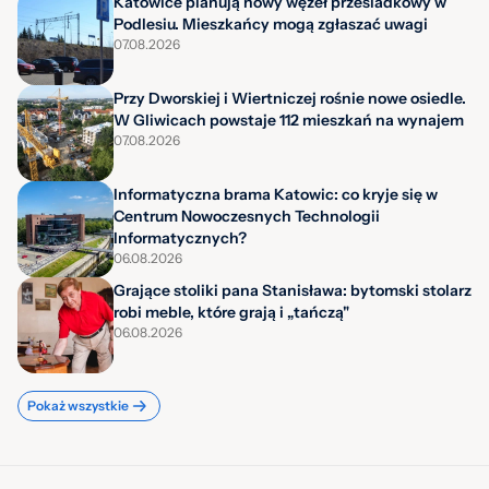
Katowice planują nowy węzeł przesiadkowy w
Podlesiu. Mieszkańcy mogą zgłaszać uwagi
07.08.2026
Przy Dworskiej i Wiertniczej rośnie nowe osiedle.
W Gliwicach powstaje 112 mieszkań na wynajem
07.08.2026
Informatyczna brama Katowic: co kryje się w
Centrum Nowoczesnych Technologii
Informatycznych?
06.08.2026
Grające stoliki pana Stanisława: bytomski stolarz
robi meble, które grają i „tańczą"
06.08.2026
Pokaż wszystkie