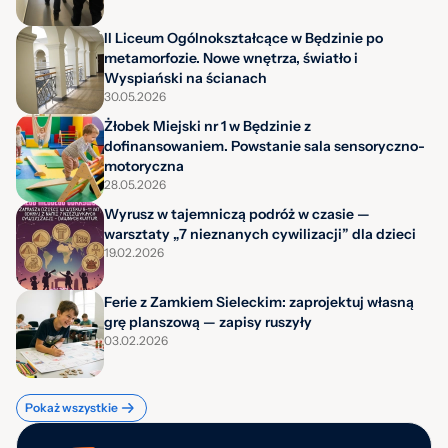
II Liceum Ogólnokształcące w Będzinie po
metamorfozie. Nowe wnętrza, światło i
Wyspiański na ścianach
30.05.2026
Żłobek Miejski nr 1 w Będzinie z
dofinansowaniem. Powstanie sala sensoryczno-
motoryczna
28.05.2026
Wyrusz w tajemniczą podróż w czasie —
warsztaty „7 nieznanych cywilizacji” dla dzieci
19.02.2026
Ferie z Zamkiem Sieleckim: zaprojektuj własną
grę planszową — zapisy ruszyły
03.02.2026
Pokaż wszystkie