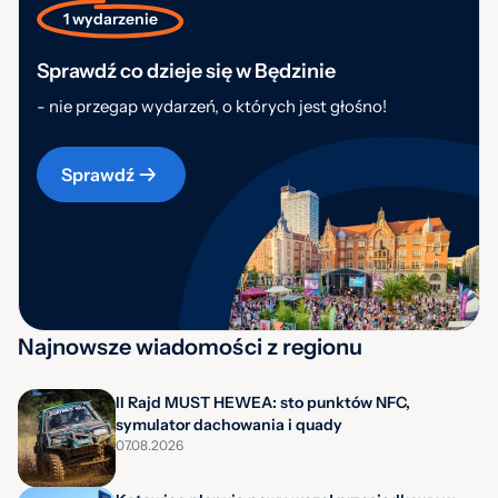
1 wydarzenie
Sprawdź co dzieje się w Będzinie
- nie przegap wydarzeń, o których jest głośno!
Sprawdź
Najnowsze wiadomości z regionu
II Rajd MUST HEWEA: sto punktów NFC,
symulator dachowania i quady
07.08.2026