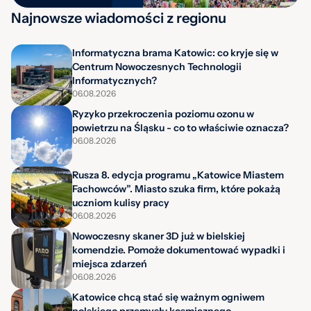
Najnowsze wiadomości z regionu
Informatyczna brama Katowic: co kryje się w
Centrum Nowoczesnych Technologii
Informatycznych?
06.08.2026
Ryzyko przekroczenia poziomu ozonu w
powietrzu na Śląsku - co to właściwie oznacza?
06.08.2026
Rusza 8. edycja programu „Katowice Miastem
Fachowców”. Miasto szuka firm, które pokażą
uczniom kulisy pracy
06.08.2026
Nowoczesny skaner 3D już w bielskiej
komendzie. Pomoże dokumentować wypadki i
miejsca zdarzeń
06.08.2026
Katowice chcą stać się ważnym ogniwem
polskiego przemysłu kosmicznego