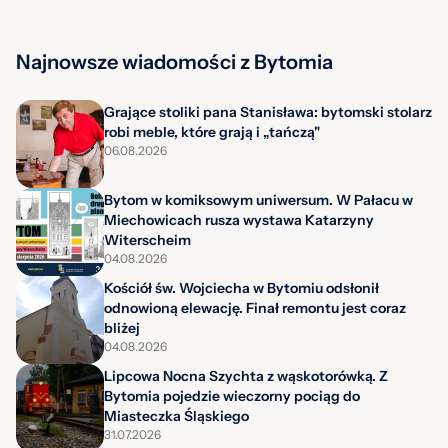
Najnowsze wiadomości z Bytomia
Grające stoliki pana Stanisława: bytomski stolarz
robi meble, które grają i „tańczą"
06.08.2026
Bytom w komiksowym uniwersum. W Pałacu w
Miechowicach rusza wystawa Katarzyny
Witerscheim
04.08.2026
Kościół św. Wojciecha w Bytomiu odsłonił
odnowioną elewację. Finał remontu jest coraz
bliżej
04.08.2026
Lipcowa Nocna Szychta z wąskotorówką. Z
Bytomia pojedzie wieczorny pociąg do
Miasteczka Śląskiego
31.07.2026