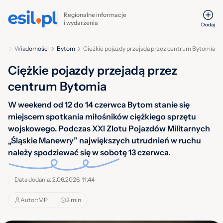
Regionalne informacje
i wydarzenia
Dodaj
wna
Wiadomości
Bytom
Ciężkie pojazdy przejadą przez centrum Bytomia
Ciężkie pojazdy przejadą przez
centrum Bytomia
W weekend od 12 do 14 czerwca Bytom stanie się
miejscem spotkania miłośników ciężkiego sprzętu
wojskowego. Podczas XXI Zlotu Pojazdów Militarnych
„Śląskie Manewry” największych utrudnień w ruchu
należy spodziewać się w sobotę 13 czerwca.
Data dodania: 2.06.2026, 11:44
Autor:
MP
2 min