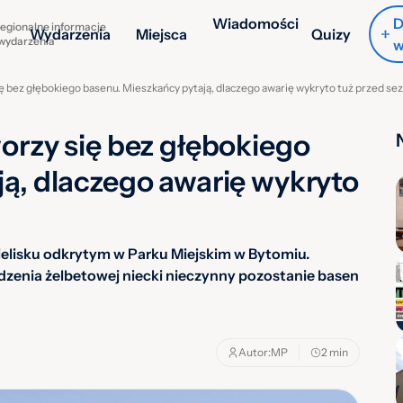
Wiadomości
D
egionalne informacje
Wydarzenia
Miejsca
Quizy
 wydarzenia
w
ę bez głębokiego basenu. Mieszkańcy pytają, dlaczego awarię wykryto tuż przed s
orzy się bez głębokiego
ą, dlaczego awarię wykryto
ielisku odkrytym w Parku Miejskim w Bytomiu.
dzenia żelbetowej niecki nieczynny pozostanie basen
Autor:
MP
2 min