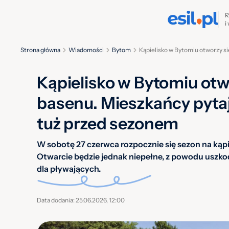
R
i
Strona główna
Wiadomości
Bytom
Kąpielisko w Bytomiu otworzy si
Kąpielisko w Bytomiu otw
basenu. Mieszkańcy pytaj
tuż przed sezonem
W sobotę 27 czerwca rozpocznie się sezon na kąp
Otwarcie będzie jednak niepełne, z powodu uszko
dla pływających.
Data dodania: 25.06.2026, 12:00