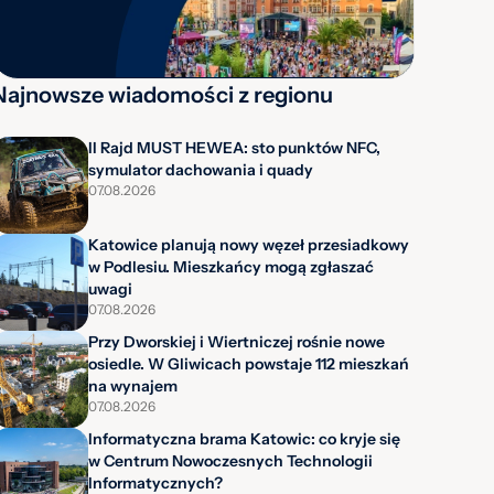
Najnowsze wiadomości z regionu
II Rajd MUST HEWEA: sto punktów NFC,
symulator dachowania i quady
07.08.2026
Katowice planują nowy węzeł przesiadkowy
w Podlesiu. Mieszkańcy mogą zgłaszać
uwagi
07.08.2026
Przy Dworskiej i Wiertniczej rośnie nowe
osiedle. W Gliwicach powstaje 112 mieszkań
na wynajem
07.08.2026
Informatyczna brama Katowic: co kryje się
w Centrum Nowoczesnych Technologii
Informatycznych?