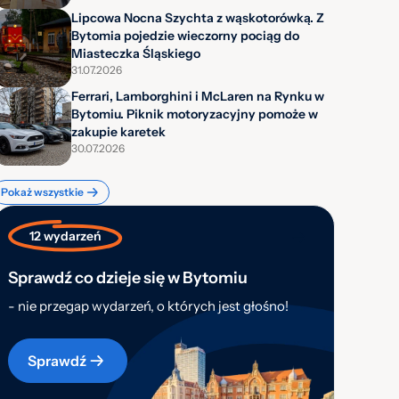
Lipcowa Nocna Szychta z wąskotorówką. Z
Bytomia pojedzie wieczorny pociąg do
Miasteczka Śląskiego
31.07.2026
Ferrari, Lamborghini i McLaren na Rynku w
Bytomiu. Piknik motoryzacyjny pomoże w
zakupie karetek
30.07.2026
Pokaż wszystkie
12 wydarzeń
Sprawdź co dzieje się w Bytomiu
- nie przegap wydarzeń, o których jest głośno!
Sprawdź