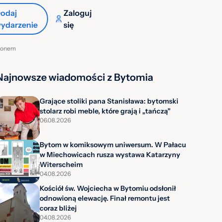
odaj
Zaloguj
ydarzenie
się
ezonem
Najnowsze wiadomości z Bytomia
Grające stoliki pana Stanisława: bytomski
stolarz robi meble, które grają i „tańczą"
06.08.2026
Bytom w komiksowym uniwersum. W Pałacu
w Miechowicach rusza wystawa Katarzyny
Witerscheim
04.08.2026
Kościół św. Wojciecha w Bytomiu odsłonił
odnowioną elewację. Finał remontu jest
coraz bliżej
04.08.2026