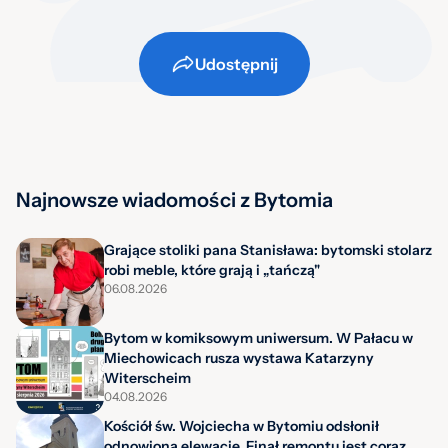
Udostępnij
Najnowsze wiadomości z Bytomia
Grające stoliki pana Stanisława: bytomski stolarz
robi meble, które grają i „tańczą"
06.08.2026
Bytom w komiksowym uniwersum. W Pałacu w
Miechowicach rusza wystawa Katarzyny
Witerscheim
04.08.2026
Kościół św. Wojciecha w Bytomiu odsłonił
odnowioną elewację. Finał remontu jest coraz