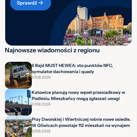
Sprawdź
Najnowsze wiadomości z regionu
II Rajd MUST HEWEA: sto punktów NFC,
symulator dachowania i quady
07.08.2026
Katowice planują nowy węzeł przesiadkowy w
Podlesiu. Mieszkańcy mogą zgłaszać uwagi
07.08.2026
Przy Dworskiej i Wiertniczej rośnie nowe osiedle.
W Gliwicach powstaje 112 mieszkań na wynajem
07.08.2026