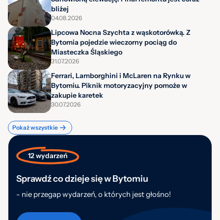
bliżej
04.08.2026
Lipcowa Nocna Szychta z wąskotorówką. Z
Bytomia pojedzie wieczorny pociąg do
Miasteczka Śląskiego
31.07.2026
Ferrari, Lamborghini i McLaren na Rynku w
Bytomiu. Piknik motoryzacyjny pomoże w
zakupie karetek
30.07.2026
Pokaż wszystkie
12 wydarzeń
Sprawdź co dzieje się w Bytomiu
- nie przegap wydarzeń, o których jest głośno!