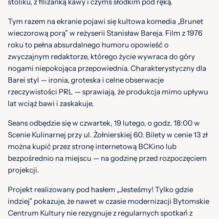
stoliku, z filiżanką kawy i czymś słodkim pod ręką.
Tym razem na ekranie pojawi się kultowa komedia „Brunet
wieczorową porą” w reżyserii Stanisław Bareja. Film z 1976
roku to pełna absurdalnego humoru opowieść o
zwyczajnym redaktorze, którego życie wywraca do góry
nogami niepokojąca przepowiednia. Charakterystyczny dla
Barei styl — ironia, groteska i celne obserwacje
rzeczywistości PRL — sprawiają, że produkcja mimo upływu
lat wciąż bawi i zaskakuje.
Seans odbędzie się w czwartek, 19 lutego, o godz. 18:00 w
Scenie Kulinarnej przy ul. Żołnierskiej 60. Bilety w cenie 13 zł
można kupić przez stronę internetową BCKino lub
bezpośrednio na miejscu — na godzinę przed rozpoczęciem
projekcji.
Projekt realizowany pod hasłem „Jesteśmy! Tylko gdzie
indziej” pokazuje, że nawet w czasie modernizacji Bytomskie
Centrum Kultury nie rezygnuje z regularnych spotkań z