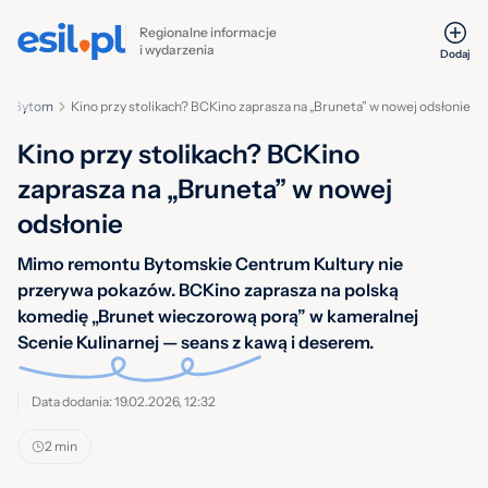
Regionalne informacje
i wydarzenia
Dodaj
Bytom
Kino przy stolikach? BCKino zaprasza na „Bruneta” w nowej odsłonie
Kino przy stolikach? BCKino
zaprasza na „Bruneta” w nowej
odsłonie
Mimo remontu Bytomskie Centrum Kultury nie
przerywa pokazów. BCKino zaprasza na polską
komedię „Brunet wieczorową porą” w kameralnej
Scenie Kulinarnej — seans z kawą i deserem.
Data dodania: 19.02.2026, 12:32
2 min