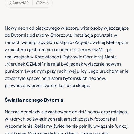
Autor:
MP
2 min
Nowy neon od piątkowego wieczoru wita osoby wjeżdżające
do Bytomia od strony Chorzowa. Instalacja powstała w
ramach współpracy Górnośląsko-Zagłębiowskiej Metropolii
z miastem i jest trzecim neonem tej serii w GZM – po
realizacjach w Katowicach i Dąbrowie Górniczej. Napis
„Kierunek GZM.pl” nie miał być jednak wyłącznie nowym
punktem świetlnym przy ruchliwej ulicy. Jego uruchomienie
otworzyło spacer po historii bytomskich neonów,
prowadzony przez Dominika Tokarskiego.
Światła nocnego Bytomia
Na trasie znalazły się zachowane do dziś neony oraz miejsca,
w których po świetlnych reklamach zostały fotografie i
wspomnienia. Reklamy świetlne nie pełniły wyłącznie funkcji
użytkowej. Wskazywały kina, sklepy, lokale i punkty