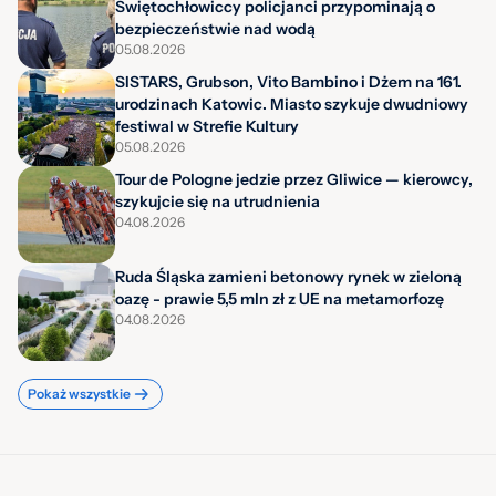
Świętochłowiccy policjanci przypominają o
bezpieczeństwie nad wodą
05.08.2026
SISTARS, Grubson, Vito Bambino i Dżem na 161.
urodzinach Katowic. Miasto szykuje dwudniowy
festiwal w Strefie Kultury
05.08.2026
Tour de Pologne jedzie przez Gliwice — kierowcy,
szykujcie się na utrudnienia
04.08.2026
Ruda Śląska zamieni betonowy rynek w zieloną
oazę - prawie 5,5 mln zł z UE na metamorfozę
04.08.2026
Pokaż wszystkie