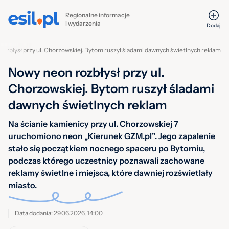
Regionalne informacje
i wydarzenia
Dodaj
ozbłysł przy ul. Chorzowskiej. Bytom ruszył śladami dawnych świetlnych reklam
Nowy neon rozbłysł przy ul.
Chorzowskiej. Bytom ruszył śladami
dawnych świetlnych reklam
Na ścianie kamienicy przy ul. Chorzowskiej 7
uruchomiono neon „Kierunek GZM.pl”. Jego zapalenie
stało się początkiem nocnego spaceru po Bytomiu,
podczas którego uczestnicy poznawali zachowane
reklamy świetlne i miejsca, które dawniej rozświetlały
miasto.
Data dodania: 29.06.2026, 14:00