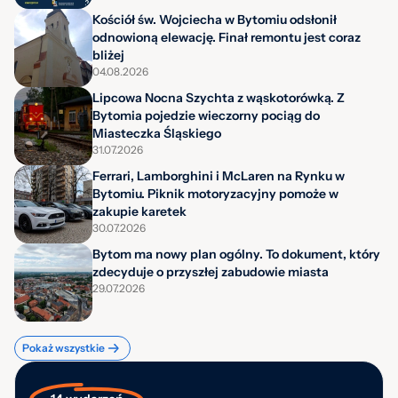
Kościół św. Wojciecha w Bytomiu odsłonił
odnowioną elewację. Finał remontu jest coraz
bliżej
04.08.2026
Lipcowa Nocna Szychta z wąskotorówką. Z
Bytomia pojedzie wieczorny pociąg do
Miasteczka Śląskiego
31.07.2026
Ferrari, Lamborghini i McLaren na Rynku w
Bytomiu. Piknik motoryzacyjny pomoże w
zakupie karetek
30.07.2026
Bytom ma nowy plan ogólny. To dokument, który
zdecyduje o przyszłej zabudowie miasta
29.07.2026
Pokaż wszystkie