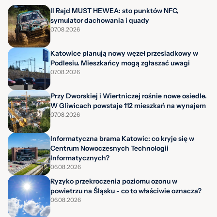
II Rajd MUST HEWEA: sto punktów NFC,
symulator dachowania i quady
07.08.2026
Katowice planują nowy węzeł przesiadkowy w
Podlesiu. Mieszkańcy mogą zgłaszać uwagi
07.08.2026
Przy Dworskiej i Wiertniczej rośnie nowe osiedle.
W Gliwicach powstaje 112 mieszkań na wynajem
07.08.2026
Informatyczna brama Katowic: co kryje się w
Centrum Nowoczesnych Technologii
Informatycznych?
06.08.2026
Ryzyko przekroczenia poziomu ozonu w
powietrzu na Śląsku - co to właściwie oznacza?
06.08.2026