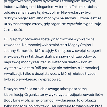
przygotowanie typowo hyroxowe z treningiem siłowym,
indoor walkingiem i bieganiem w terenie. Taki miks dobrze
oddaje samą naturę tej dyscypliny. Nie wystarczy być
dobrym biegaczem albo mocnym na siłowni. Trzeba jeszcze
utrzymać tempo wtedy, gdy organizm wyraźnie sygnalizuje,
że ma dość.
Długie przygotowania zostały nagrodzone wynikami na
zawodach. Najmocniej wybrzmiał start Magdy Stajno i
Joanny Zomerfeld, które zajęły 8. miejsce w swojej kategorii
wiekowej. Przy tak dużej skali warszawskich zawodów to
naprawdę mocny rezultat. W kategorii duetów kobiet
wystartowało tam 945 par, więc nie mówimy o kameralnej
rywalizacji, tylko o dużej stawce, w której miejsce trzeba
było sobie wybiegać i wypracować.
Drużyna zwróciła na siebie uwagę także poza samą
klasyfikacją. Organizatorzy wykorzystali zdjęcia zawodników
Body Line w oficjalnej promocji wydarzenia. To drobiazg
tylko z pozoru, bo przy tak dużej imprezie to właśnie ich ktoś