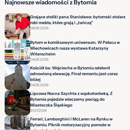
Najnowsze wiadomości z Bytomia
Grające stoliki pana Stanisława: bytomski stolarz
robi meble, które grają i „tańczą"
06.08.2026
Bytom w komiksowym uniwersum. W Pałacu w
Miechowicach rusza wystawa Katarzyny
Witerscheim
04.08.2026
Kościół św. Wojciecha w Bytomiu odsłonił
odnowioną elewację. Finał remontu jest coraz
bliżej
04.08.2026
Lipcowa Nocna Szychta z wąskotorówką. Z
Bytomia pojedzie wieczorny pociąg do
Miasteczka Śląskiego
31.07.2026
Ferrari, Lamborghini i McLaren na Rynku w
Bytomiu. Piknik motoryzacyjny pomoże w