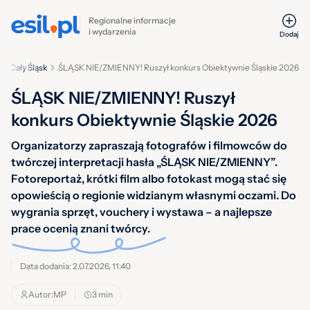
Regionalne informacje
i wydarzenia
Dodaj
Cały Śląsk
ŚLĄSK NIE/ZMIENNY! Ruszył konkurs Obiektywnie Śląskie 2026
ŚLĄSK NIE/ZMIENNY! Ruszył
konkurs Obiektywnie Śląskie 2026
Organizatorzy zapraszają fotografów i filmowców do
twórczej interpretacji hasła „ŚLĄSK NIE/ZMIENNY”.
Fotoreportaż, krótki film albo fotokast mogą stać się
opowieścią o regionie widzianym własnymi oczami. Do
wygrania sprzęt, vouchery i wystawa – a najlepsze
prace ocenią znani twórcy.
Data dodania: 2.07.2026, 11:40
Autor:
MP
3 min