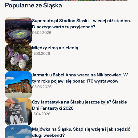
Popularne ze Śląska
Superauto.pl Stadion Śląski – więcej niż stadion.
Dlaczego warto tu przyjechać?
06.05.2026
Między zimą a zielenią
17.03.2026
Jarmark u Babci Anny wraca na Nikiszowiec. W
tym roku pojawi się ponad 170 wystawców
08.06.2026
Czy fantastyka na Śląsku jeszcze żyje? Śląskie
Dni Fantastyki 2026
15.04.2026
Majówka na Śląsku. Skąd się wzięła i jak spędzić
długi weekend?