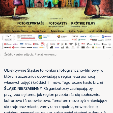
Źródło / autor zdjęcia: Plakat konkursu
Obiektywnie Śląskie to konkurs fotograficzno-filmowy, w
którym uczestnicy opowiadają o regionie za pomocą
własnych zdjęć i krótkich filmów. Tegoroczne hasło brzmi
ŚLĄSK NIE/ZMIENNY
. Organizatorzy zachęcają, by
przyjrzeć się temu, jak region przeobraża się społecznie,
kulturowo i środowiskowo. Tematem może być zmieniający
się krajobraz miasta, zamykana kopalnia, nowe osiedle,
rodzinny zwyczaj czy gwara, którą nadal słychać w domu. A