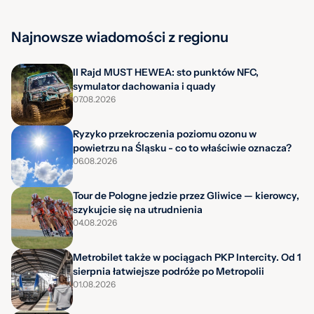
Najnowsze wiadomości z regionu
II Rajd MUST HEWEA: sto punktów NFC,
symulator dachowania i quady
07.08.2026
Ryzyko przekroczenia poziomu ozonu w
powietrzu na Śląsku - co to właściwie oznacza?
06.08.2026
Tour de Pologne jedzie przez Gliwice — kierowcy,
szykujcie się na utrudnienia
04.08.2026
Metrobilet także w pociągach PKP Intercity. Od 1
sierpnia łatwiejsze podróże po Metropolii
01.08.2026